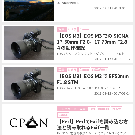
2017年最後の日．...
2017-12-31 / 2018-01-03
写真
カメラ
Canon
【EOS M3】EOS M3 での SIGMA
17-50mm F2.8，17-70mm F2.8-
4 の動作確認
EOS Mシリーズはマウントアダプター EF-EOS Mを介してEFレンズが...
2017-11-17 / 2017-11-17
写真
カメラ
Canon
内容が無い
【EOS M3】EOS M3 で EF50mm
F1.8 STM
EOS M3用にEF50mm F1.8 STMを買ってしまった...．...
2017-08-12 / 2017-08-14
コンピュータ
写真
Perl
Ubuntu
カメラ
Canon
【Perl】PerlでExifを読み込む方
法と読み取れるExif一覧
PerlでExifを読み取りたかったので，CPANからモジュールをインストー...