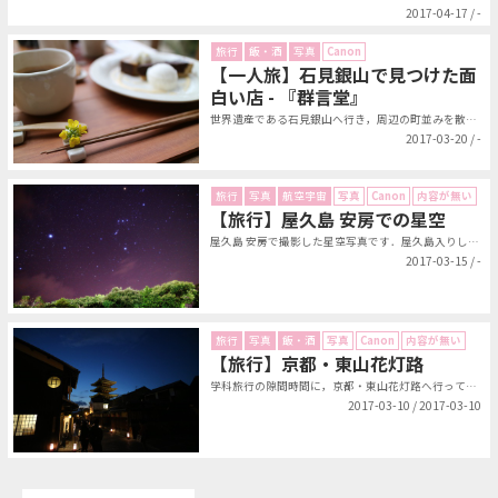
2017-04-17 / -
旅行
飯・酒
写真
Canon
【一人旅】石見銀山で見つけた面
白い店 - 『群言堂』
世界遺産である石見銀山へ行き，周辺の町並みを散策しているときに，『群言堂』と...
2017-03-20 / -
旅行
写真
航空宇宙
写真
Canon
内容が無い
【旅行】屋久島 安房での星空
屋久島 安房で撮影した星空写真です．屋久島入りした3/15，軽食を買いに行く...
2017-03-15 / -
旅行
写真
飯・酒
写真
Canon
内容が無い
【旅行】京都・東山花灯路
学科旅行の隙間時間に，京都・東山花灯路へ行ってきました．...
2017-03-10 / 2017-03-10