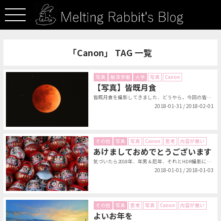
「Canon」 TAG 一覧
写真
航空宇宙
大学
写真
Canon
【写真】皆既月食
皆既月食を撮影してきました．どうやら，今回の皆既月食は，スーパームーンとブル...
2018-01-31 / 2018-02-01
その他
写真
写真
Canon
思考
内容が無い
あけましておめでとうございます
気づいたら2018年．年男＆厄年．それとHDR撮影について．...
2018-01-01 / 2018-01-03
その他
写真
思考
写真
Canon
内容が無い
よいお年を