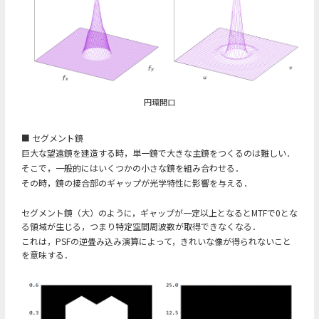
円環開口
■ セグメント鏡
巨大な望遠鏡を建造する時，単一鏡で大きな主鏡をつくるのは難しい．
そこで，一般的にはいくつかの小さな鏡を組み合わせる．
その時，鏡の接合部のギャップが光学特性に影響を与える．
セグメント鏡（大）のように，ギャップが一定以上となるとMTFで0とな
る領域が生じる，つまり特定空間周波数が取得できなくなる．
これは，PSFの逆畳み込み演算によって，きれいな像が得られないこと
を意味する．