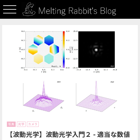
写真
光学
カメラ
【波動光学】波動光学入門２ - 適当な数値