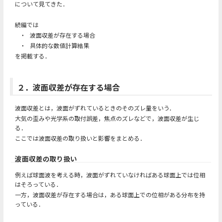
について見てきた．
続編では
・
波面収差が存在する場合
・
具体的な数値計算結果
を掲載する．
２．波面収差が存在する場合
波面収差とは，波面がずれているときのそのズレ量をいう．
大気の歪みや光学系の取付誤差，焦点のズレなどで，波面収差が生じ
る．
ここでは波面収差の取り扱いと影響をまとめる．
波面収差の取り扱い
例えば球面波を考える時，波面がずれていなければある球面上では位相
はそろっている．
一方，波面収差が存在する場合は，ある球面上での位相がある分布を持
っている．