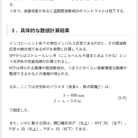
る．
つまり，波面収差があると空間周波数成分のコントラストは低下する．
３．具体的な数値計算結果
インコヒーレント系での単位インパルス応答であるPSFと，その周波数
応答の絶対値であるMTFを実際に計算してみる．
SPFからはストレールレシオ（ここらへんも今度まとめようかな）とい
う光学系の性能指標が計算されるし，
MTFは得られる画像の周波数成分，つまりどのくらい高解像度な画像が
取得できるかなどの情報が得られる．
なお，ここでは光学系のパラメタ（波長
，焦点距離
）は，
λ
f
λ
f
=
600
n
m
(5-8)
λ
=
600
n
m
f
=
z
i
=
5.0
m
λ
(5-8)
=
=
5.0
m
f
z
i
で固定した．
また，いかに載せる図は，開口瞳形状
（左上），MTF
（左下），
|
|
P
|
H
|
H
P
PSF
2D（右上），PSF
3D（右下）である．
s
s
s
s