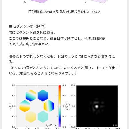
円形開口にZernike多項式で波面収差を付加 その２
■ セグメント鏡（剛体）
次にセグメント鏡を例に取る．
ここでは先程とことなり，鏡面自体は剛体とし，その取付誤差
を与えた．
,
,
,
,
,
x
,
y
,
z
,
θ
x
,
θ
y
,
θ
z
x
y
z
θ
θ
θ
x
y
z
波長以下のずれしかなくとも，下図のようにPSFに大きな影響を与え
る．
（PSFの2D図だとわかりにくいが，よーくみると周りにゴーストが出て
いる．3D図でみるとさらにわかりやすい．）