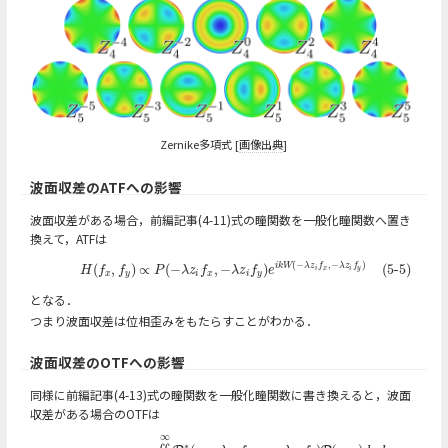
Zernike多項式 [
画像出典
]
波面収差のATFへの影響
波面収差がある場合，前編記事(4-11)式の瞳関数を一般化瞳関数へ置き
換えて，ATFは
(
−
,
−
)
(5-5)
H
(
f
x
,
f
y
)
∝
P
(
−
λ
z
i
f
x
,
−
λ
z
i
f
y
)
e
i
k
W
(
−
λ
z
i
f
x
,
−
λ
z
i
f
y
)
(
,
)
∝
(
−
,
−
)
(5-5)
i
k
W
λ
z
f
λ
z
f
H
f
f
P
λ
z
f
λ
z
f
e
i
i
x
y
x
y
i
x
i
y
となる．
つまり波面収差は位相歪みをもたらすことがわかる．
波面収差のOTFへの影響
同様に前編記事(4-13)式の瞳関数を一般化瞳関数に書き換えると，波面
収差がある場合のOTFは
∞
(5-6)
H
(
f
x
,
f
y
)
=
∬
−
∞
∞
P
∗
(
x
−
λ
z
i
f
x
,
y
−
λ
z
i
f
y
)
P
(
x
,
y
)
d
x
d
y
∬
−
∞
∞
|
P
(
x
,
y
)
|
2
d
x
d
q
∗