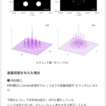
セグメント鏡（ギャップ大）
波面収差を与えた場合
■ 円形開口
円形開口にZernike多項式で
までの波面収差
をランダムに与え
≤
2
m
≤
2
W
m
W
た．
下図のように，PSF形状は乱れ，MTFも悪化している．
ここでは示さないが，ストレールレシオもかなり低下している．