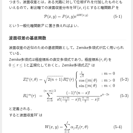
つまり，波面収差とは，ある光路に対して位相ずれを付加したものとも
いえるので，射出瞳での波面収差分布を
とすると瞳関数
を
(
,
)
W
(
x
,
t
)
P
W
x
t
P
(
,
)
(5-1)
P
(
x
,
y
)
=
P
(
x
,
y
)
e
i
k
W
(
x
,
y
)
(
,
)
=
(
,
)
(5-1)
i
k
W
x
y
P
x
y
P
x
y
e
という一般化瞳関数
に置き換えればよい．
P
P
波面収差の基底関数
波面収差の近似のための基底関数として，Zernike多項式が広く用いられ
ている．
Zernike多項式は極座標系の直交多項式であり，極座標系
を
(
,
)
(
r
,
θ
)
r
θ
と正規化しておくと，Zernike多項式
は
0
≤
≤
1
0
≤
r
≤
1
Z
n
m
m
r
Z
n
⎧
⎪
1
:
=
0
(5-2)
Z
n
m
(
r
,
θ
)
=
2
(
n
+
1
)
R
n
m
(
r
)
{
1
2
:
m
=
0
cos
(
|
m
|
θ
)
:
m
>
0
sin
(
|
m
|
θ
)
:
m
<
0
(5-3)
R
n
±
m
(
r
)
=
∑
m
−
−
−
−
−
−
−
⎨
√
2
√
⎩
(
,
)
=
2
(
+
1
)
(
)
(5-2)
⎪
m
m
Z
r
θ
n
R
r
cos
(
|
|
)
:
>
0
m
θ
m
n
n
sin
(
|
|
)
:
<
0
m
θ
m
(
−
)
/
2
n
m
(
−
1
)
(
−
)
!
s
n
s
∑
−
2
±
(
)
=
(5-3)
n
s
m
R
r
r
n
+
−
n
m
n
m
!
(
−
)
!
(
−
)
!
s
s
s
=
0
2
2
s
と定義される．
すると波面収差
は
W
W
(5-4)
W
(
x
,
y
)
=
∑
j
=
1
J
α
j
Z
j
(
r
,
θ
)
J
∑
(
,
)
=
(
,
)
(5-4)
W
x
y
α
Z
r
θ
j
j
=
1
j