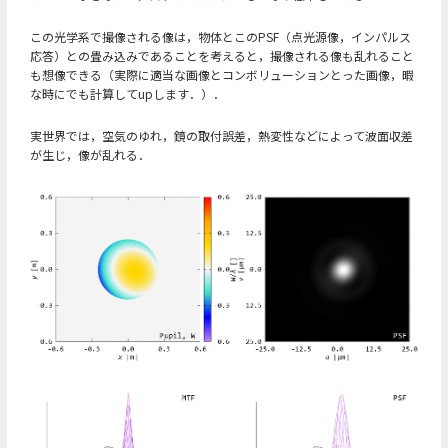
この光学系で撮像される像は，物体とこのPSF（点光源像，インパルス
応答）との畳み込みであることを考えると，撮像される像も乱れること
も想像できる（実際に適当な画像とコンボリューションとった画像，暇
な時にでも計算してupします．）．
実世界では，空気のゆれ，鏡の取付誤差，熱変性などによって波面収差
が生じ，像が乱れる．