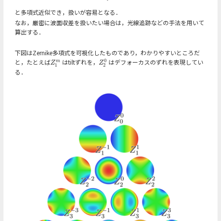
と多項式近似でき，扱いが容易となる．
なお，厳密に波面収差を扱いたい場合は，光線追跡などの手法を用いて
算出する．
下図はZernike多項式を可視化したものであり，わかりやすいところだ
0
と，たとえば
はtiltずれを，
はデフォーカスのずれを表現してい
Z
1
m
Z
2
0
m
Z
Z
1
2
る．