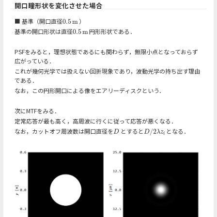
開口瞳形状を変化させた場合
■ 基準（開口直径
）
0.5
m
0.5
m
基準の開口形状は直径
円形形状である．
0.5
m
0.5
m
PSFをみると，理想状態であるにも関わらず，無限小点となっておらず
広がっている．
これが幾何光学では扱えない回折現象であり，波動光学の持ち出す理由
である．
なお，この円形開口による像をエアリーディスクという．
次にMTFをみる．
定常応答が最も高く，高周波に行くに従って応答が悪くなる．
なお，カットオフ周波数は開口直径を
とすると
となる．
/
2
D
D
/
2
λ
z
i
D
D
λ
z
i