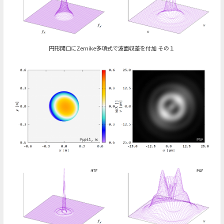
円形開口にZernike多項式で波面収差を付加 その１