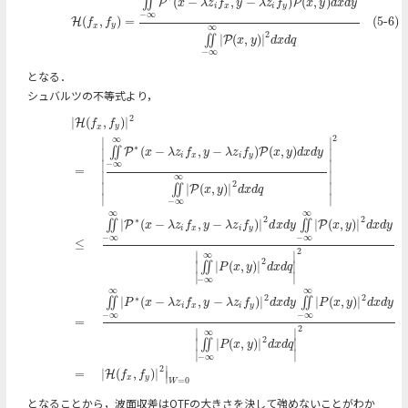
(
−
,
−
)
(
,
)
∬
P
P
x
λ
z
f
y
λ
z
f
x
y
d
x
d
y
i
x
i
y
−
∞
(
,
)
=
(5-6)
H
f
f
x
y
∞
2
|
(
,
)
|
∬
P
x
y
d
x
d
q
−
∞
となる．
シュバルツの不等式より，
2
|
H
(
f
x
,
f
y
)
|
2
=
|
∬
−
∞
∞
P
∗
(
x
−
λ
z
i
f
x
,
y
−
λ
z
i
f
y
)
P
(
x
,
y
)
d
x
d
y
∬
−
∞
∞
|
P
(
x
,
y
)
|
2
d
x
d
q
|
2
≤
∬
−
∞
∞
|
|
(
,
)
|
H
f
f
x
y
2
∞
∣
∣
∗
(
−
,
−
)
(
,
)
∬
P
P
∣
∣
x
λ
z
f
y
λ
z
f
x
y
d
x
d
y
i
x
i
y
∣
∣
−
∞
=
∣
∣
∞
2
∣
∣
|
(
,
)
|
∬
P
x
y
d
x
d
q
∣
∣
−
∞
∞
∞
2
2
∗
|
(
−
,
−
)
|
|
(
,
)
|
∬
∬
P
P
x
λ
z
f
y
λ
z
f
d
x
d
y
x
y
d
x
d
y
i
x
i
y
−
∞
−
∞
≤
2
∣
∣
∞
2
|
(
,
)
|
∣
∣
∬
P
x
y
d
x
d
q
∣
∣
−
∞
∞
∞
2
2
∗
|
(
−
,
−
)
|
|
(
,
)
|
∬
∬
P
x
λ
z
f
y
λ
z
f
d
x
d
y
P
x
y
d
x
d
y
i
x
i
y
−
∞
−
∞
=
2
∣
∣
∞
2
|
(
,
)
|
∣
∣
∬
P
x
y
d
x
d
q
∣
∣
−
∞
∣
2
=
|
(
,
)
|
H
∣
f
f
x
y
=
0
W
となることから，波面収差はOTFの大きさを決して強めないことがわか