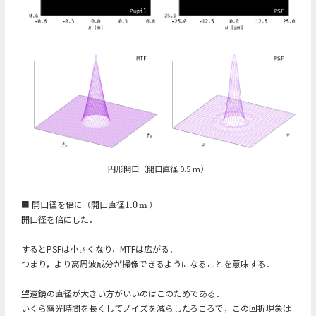
円形開口（開口直径 0.5 m）
■ 開口径を倍に（開口直径
）
1.0
m
1.0
m
開口径を倍にした．
するとPSFは小さくなり，MTFは広がる．
つまり，より高周波成分が撮像できるようになることを意味する．
望遠鏡の直径が大きい方がいいのはこのためである．
いくら露光時間を長くしてノイズを減らしたろころで，この回折現象は