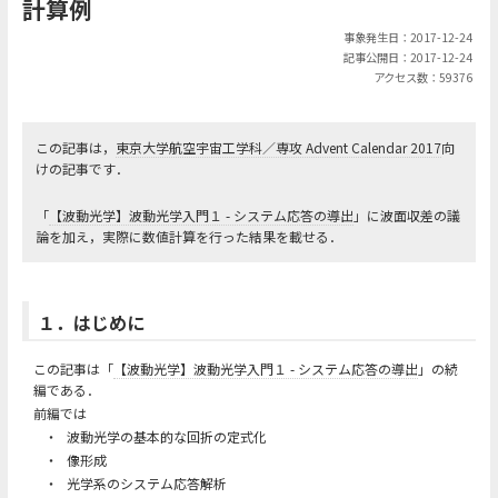
計算例
事象発生日：2017-12-24
記事公開日：2017-12-24
アクセス数：59376
この記事は，
東京大学航空宇宙工学科／専攻 Advent Calendar 2017
向
けの記事です．
「
【波動光学】波動光学入門１ - システム応答の導出
」に波面収差の議
論を加え，実際に数値計算を行った結果を載せる．
１．はじめに
この記事は「
【波動光学】波動光学入門１ - システム応答の導出
」の続
編である．
前編では
・
波動光学の基本的な回折の定式化
・
像形成
・
光学系のシステム応答解析