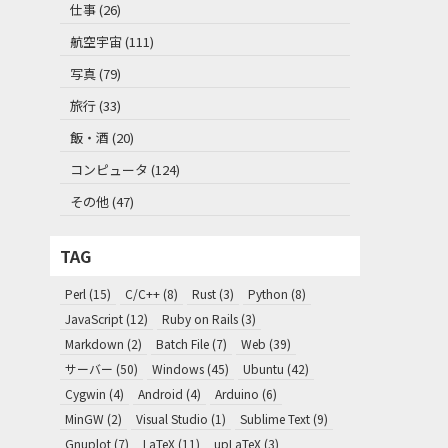
仕事 (26)
航空宇宙 (111)
写真 (79)
旅行 (33)
飯・酒 (20)
コンピュータ (124)
その他 (47)
TAG
Perl (15)
C/C++ (8)
Rust (3)
Python (8)
JavaScript (12)
Ruby on Rails (3)
Markdown (2)
Batch File (7)
Web (39)
サーバー (50)
Windows (45)
Ubuntu (42)
Cygwin (4)
Android (4)
Arduino (6)
MinGW (2)
Visual Studio (1)
Sublime Text (9)
Gnuplot (7)
LaTeX (11)
upLaTeX (3)