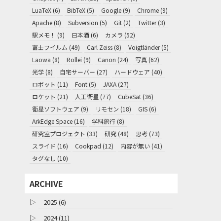
LuaTeX (6)
BibTeX (5)
Google (9)
Chrome (9)
Apache (8)
Subversion (5)
Git (2)
Twitter (3)
駅メモ！ (9)
日本酒 (6)
カメラ (52)
富士フイルム (49)
Carl Zeiss (8)
Voigtländer (5)
Laowa (8)
Rollei (9)
Canon (24)
写真 (62)
光学 (8)
自宅サーバー (27)
ハードウェア (40)
ロボット (11)
Font (5)
JAXA (27)
ロケット (21)
人工衛星 (77)
CubeSat (36)
衛星ソフトウェア (9)
リモセン (18)
GIS (6)
ArkEdge Space (16)
学科旅行 (8)
研究室プロジェクト (33)
研究 (48)
思考 (73)
スライド (16)
Cookpad (12)
内容が無い (41)
タグなし (10)
ARCHIVE
▷
2025 (6)
▷
2024 (11)