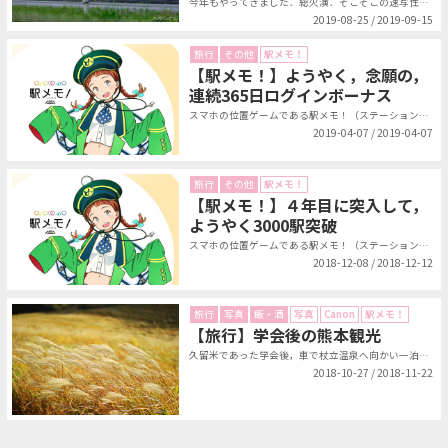
今年もやってきました．総火演．そこそこの速写性のある富士フイルム X-T3 ...
2019-08-25 / 2019-09-15
旅行
その他
駅メモ！
【駅メモ！】ようやく，念願の，
連続365日ログインボーナス
スマホの位置ゲームである駅メモ！（ステーションメモリーズ！）の連続ログインボ...
2019-04-07 / 2019-04-07
旅行
その他
駅メモ！
【駅メモ！】４年目に突入して，
ようやく3000駅突破
スマホの位置ゲームである駅メモ！（ステーションメモリーズ！）を，もうかれこれ...
2018-12-08 / 2018-12-12
旅行
写真
飯・酒
写真
Canon
駅メモ！
【旅行】学会後の熊本観光
久留米であった学会後，車で杖立温泉へ向かい一泊．その後，熊本を観光し，熊本空...
2018-10-27 / 2018-11-22