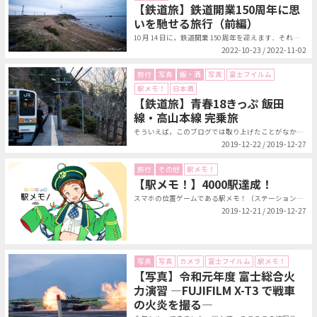
【鉄道旅】鉄道開業150周年に思
いを馳せる旅行（前編）
10 月 14 日に，鉄道開業 150 周年を迎えます．それを記念して発売さ...
2022-10-23 / 2022-11-02
旅行
写真
飯・酒
写真
富士フイルム
駅メモ！
日本酒
【鉄道旅】青春18きっぷ 飯田
線・高山本線 完乗旅
そういえば，このブログでは取り上げたことがなかった気がするが，青春18きっぷ...
2019-12-22 / 2019-12-27
旅行
その他
駅メモ！
【駅メモ！】4000駅達成！
スマホの位置ゲームである駅メモ！（ステーションメモリーズ！）を，もうかれこれ...
2019-12-21 / 2019-12-27
写真
写真
カメラ
富士フイルム
駅メモ！
【写真】令和元年度 富士総合火
力演習 ―FUJIFILM X-T3 で戦車
の火炎を撮る―