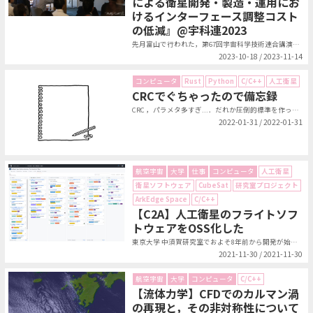
による衛星開発・製造・運用にお
けるインターフェース調整コスト
の低減』@宇科連2023
先月富山で行われた，第67回宇宙科学技術連合講演会という国内最大規模の宇宙工...
2023-10-18 / 2023-11-14
コンピュータ
Rust
Python
C/C++
人工衛星
CRCでぐちゃったので備忘録
CRC ，パラメタ多すぎ...．だれか圧倒的標準を作ってくれ...．CRC ...
2022-01-31 / 2022-01-31
航空宇宙
大学
仕事
コンピュータ
人工衛星
衛星ソフトウェア
CubeSat
研究室プロジェクト
ArkEdge Space
C/C++
【C2A】人工衛星のフライトソフ
トウェアをOSS化した
東京大学 中須賀研究室でおよそ8年前から開発が始まったC2A (Comman...
2021-11-30 / 2021-11-30
航空宇宙
大学
コンピュータ
C/C++
【流体力学】CFDでのカルマン渦
の再現と，その非対称性について