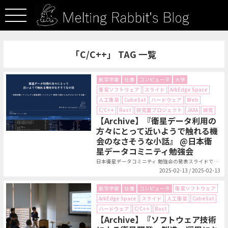
「C/C++」 TAG 一覧
航空宇宙
仕事
コンピュータ
大学
衛星ソフトウェア
スライド
ArkEdge Space
人工衛星
CubeSat
ハードウェア
Web
C/C++
Rust
研究室プロジェクト
JAXA
研究
【Archive】『衛星データ利用の
方々にとって近いようで触れる機
会のなさそうな小話』 @日本衛
星データコミニティ勉強会
日本衛星データコミニティ 勉強会の発表スライドです．発表タイトルは「衛星デー...
2025-02-13 / 2025-02-13
航空宇宙
仕事
コンピュータ
衛星ソフトウェア
ArkEdge Space
スライド
人工衛星
CubeSat
ハードウェア
C/C++
Rust
【Archive】『ソフトウェア技術