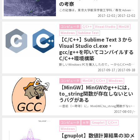
の考察
この記事は，東京大学航空宇宙工学科／専攻 Advent Calendar 2...
2017-12-02 / 2017-12-02
コンピュータ
C/C++
Visual Studio
MinGW
Windows
Sublime Text
【C/C++】Sublime Text 3 から
Visual Studio cl.exe・
gcc/g++を叩いてコンパイルする
C/C++環境構築
新しいWindows PCを購入したので，一からC/C++の環境を構築した．...
2017-09-17 / 2017-09-18
コンピュータ
MinGW
C/C++
Windows
【MinGW】MinGWのg++には，
to_string関数が存在しないとい
うバグがある
一昔前（一昨年）に，MinGWにto_string関数がないことではまったの...
2017-08-03 / -
コンピュータ
大学
Gnuplot
C/C++
Windows
【gnuplot】数値計算結果の3Dメ