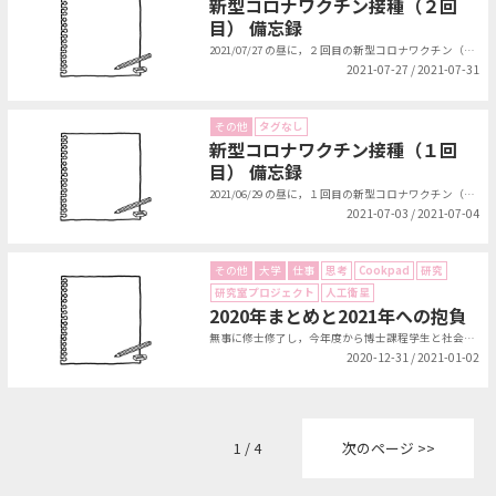
新型コロナワクチン接種（２回
目） 備忘録
2021/07/27 の昼に，２回目の新型コロナワクチン（モデルナ社製）を接...
2021-07-27 / 2021-07-31
その他
タグなし
新型コロナワクチン接種（１回
目） 備忘録
2021/06/29 の昼に，１回目の新型コロナワクチン（モデルナ社製）を接...
2021-07-03 / 2021-07-04
その他
大学
仕事
思考
Cookpad
研究
研究室プロジェクト
人工衛星
2020年まとめと2021年への抱負
無事に修士修了し，今年度から博士課程学生と社会人の二重生活が始まりました．今...
2020-12-31 / 2021-01-02
1 / 4
次のページ >>