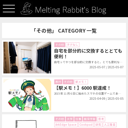
「その他」 CATEGORY 一覧
その他
タグなし
自宅を部分的に交換するととても
便利！
自宅ってやつを部分的に交換すると，とても便利なんです．時代はシェアリングです...
2025-05-07 / 2025-05-07
旅行
その他
駅メモ！
【駅メモ！】6000 駅達成！
2015 年 11 月 6 日に始めたスマホの位置ゲームである駅メモ！（ステ...
2025-04-09 / 2025-05-05
その他
大学
仕事
航空宇宙
思考
ArkEdge Space
Cookpad
研究
人工衛星