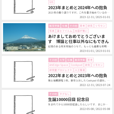
GIS
2023年まとめと2024年への抱負
2023 年の振り返りですが，これを書き始めているのはなんと 2025 年の...
2023-12-31 / 2025-01-01
航空宇宙
仕事
その他
思考
研究
リモセン
写真
富士フイルム
内容が無い
あけましておめでとうございま
す 博論と仕事以外なにもできん
記憶のある年末年始のうちで，もっとも最悪な年明けでした．年始に急遽海外出張が...
2023-01-01 / 2023-01-01
その他
大学
仕事
航空宇宙
思考
ArkEdge Space
Cookpad
研究
リモセン
研究室プロジェクト
人工衛星
2022年まとめと2023年への抱負
博士後期課程 3 年，新卒入社した Cookpad の退社， ArkEdge...
2022-12-31 / 2023-07-24
その他
タグなし
生誕10000日目 記念日
生まれてから10000日経過したらしいです．まじか．...
2022-05-08 / 2022-05-08