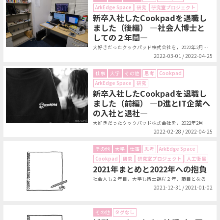
ArkEdge Space
研究
研究室プロジェクト
新卒入社したCookpadを退職し
ました（後編） ―社会人博士と
しての２年間―
大好きだったクックパッド株式会社を，2022年2月末日をもって退職しました．...
2022-03-01 / 2022-04-25
仕事
大学
その他
思考
Cookpad
ArkEdge Space
研究
新卒入社したCookpadを退職し
ました（前編） ―D進とIT企業へ
の入社と退社―
大好きだったクックパッド株式会社を，2022年2月末日をもって退職しました．...
2022-02-28 / 2022-04-25
その他
大学
仕事
思考
ArkEdge Space
Cookpad
研究
研究室プロジェクト
人工衛星
2021年まとめと2022年への抱負
社会人も２年目，大学も博士課程２年．節目となるようなビックイベントもなく，し...
2021-12-31 / 2021-01-02
その他
タグなし