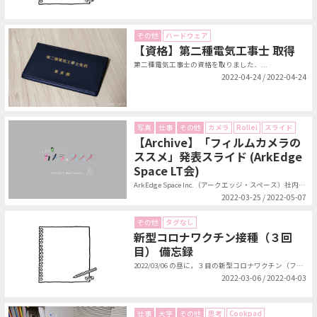
その他
ハードウェア
【資格】第二種電気工事士 取得
第二種電気工事士の資格を取りました．...
2022-04-24 / 2022-04-24
写真
仕事
その他
カメラ
Rollei
スライド
【Archive】「フィルムカメラの
ススメ」発表スライド (ArkEdge
Space LT会)
ArkEdge Space Inc.（アークエッジ・スペース）社内でLT会を...
2022-03-25 / 2022-05-07
その他
タグなし
新型コロナワクチン接種（３回
目） 備忘録
2022/03/06 の昼に，３目の新型コロナワクチン（ファイザー社製）を接...
2022-03-06 / 2022-04-03
仕事
大学
その他
思考
Cookpad