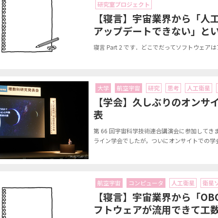
研究室プロジェクト
【寝言】宇宙業界から「人
アップデートできない」と
寝言 Part 2 です．どこでだってソフトウェア
大学
航空宇宙
研究
思考
人工衛星
【学会】久しぶりのオンサイ
表
第 66 回宇宙科学技術連合講演会に参加してき
ライン学会でしたが，ついにオンサイトでの学会
航空宇宙
コンピュータ
人工衛星
衛星
【寝言】宇宙業界から「OBC 
フトウェアが流用できて工