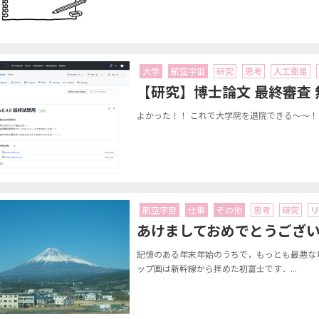
大学
航空宇宙
研究
思考
人工衛星
【研究】博士論文 最終審査
よかった！！ これで大学院を退院できる～～！..
航空宇宙
仕事
その他
思考
研究
リ
あけましておめでとうござ
記憶のある年末年始のうちで，もっとも最悪な
ップ画は新幹線から拝めた初富士です．...