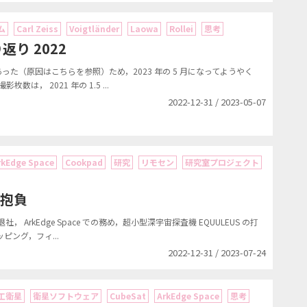
ム
Carl Zeiss
Voigtländer
Laowa
Rollei
思考
り 2022
った（原因はこちらを参照）ため，2023 年の 5 月になってようやく
数は， 2021 年の 1.5 ...
2022-12-31 / 2023-05-07
rkEdge Space
Cookpad
研究
リモセン
研究室プロジェクト
の抱負
社， ArkEdge Space での務め，超小型深宇宙探査機 EQUULEUS の打
ッピング，フィ...
2022-12-31 / 2023-07-24
工衛星
衛星ソフトウェア
CubeSat
ArkEdge Space
思考