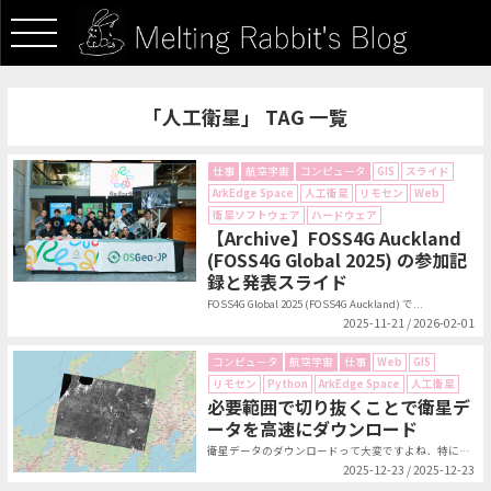
「人工衛星」 TAG 一覧
仕事
航空宇宙
コンピュータ
GIS
スライド
ArkEdge Space
人工衛星
リモセン
Web
衛星ソフトウェア
ハードウェア
【Archive】FOSS4G Auckland
(FOSS4G Global 2025) の参加記
録と発表スライド
FOSS4G Global 2025 (FOSS4G Auckland) で...
2025-11-21 / 2026-02-01
コンピュータ
航空宇宙
仕事
Web
GIS
リモセン
Python
ArkEdge Space
人工衛星
必要範囲で切り抜くことで衛星デ
ータを高速にダウンロード
衛星データのダウンロードって大変ですよね．特に時系列解析をしたいときなどに，...
2025-12-23 / 2025-12-23