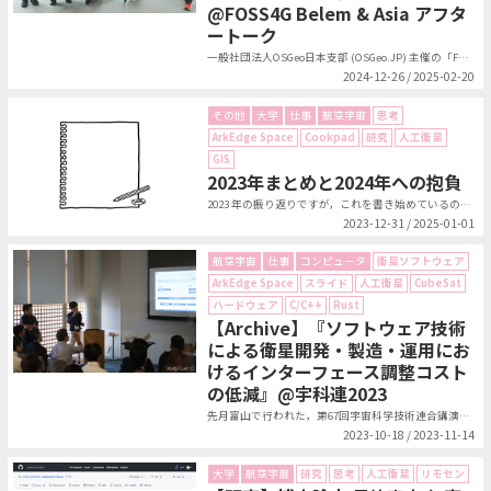
@FOSS4G Belem & Asia アフタ
ートーク
一般社団法人OSGeo日本支部 (OSGeo.JP) 主催の「FOSS4G ...
2024-12-26 / 2025-02-20
その他
大学
仕事
航空宇宙
思考
ArkEdge Space
Cookpad
研究
人工衛星
GIS
2023年まとめと2024年への抱負
2023 年の振り返りですが，これを書き始めているのはなんと 2025 年の...
2023-12-31 / 2025-01-01
航空宇宙
仕事
コンピュータ
衛星ソフトウェア
ArkEdge Space
スライド
人工衛星
CubeSat
ハードウェア
C/C++
Rust
【Archive】『ソフトウェア技術
による衛星開発・製造・運用にお
けるインターフェース調整コスト
の低減』@宇科連2023
先月富山で行われた，第67回宇宙科学技術連合講演会という国内最大規模の宇宙工...
2023-10-18 / 2023-11-14
大学
航空宇宙
研究
思考
人工衛星
リモセン