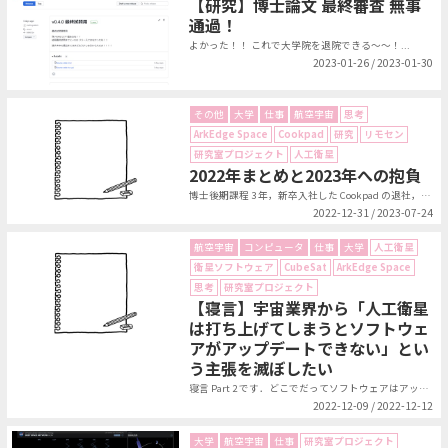
【研究】博士論文 最終審査 無事
通過！
よかった！！ これで大学院を退院できる～～！...
2023-01-26 / 2023-01-30
その他
大学
仕事
航空宇宙
思考
ArkEdge Space
Cookpad
研究
リモセン
研究室プロジェクト
人工衛星
2022年まとめと2023年への抱負
博士後期課程 3 年，新卒入社した Cookpad の退社， ArkEdge...
2022-12-31 / 2023-07-24
航空宇宙
コンピュータ
仕事
大学
人工衛星
衛星ソフトウェア
CubeSat
ArkEdge Space
思考
研究室プロジェクト
【寝言】宇宙業界から「人工衛星
は打ち上げてしまうとソフトウェ
アがアップデートできない」とい
う主張を滅ぼしたい
寝言 Part 2 です．どこでだってソフトウェアはアップデートしたいよ．...
2022-12-09 / 2022-12-12
大学
航空宇宙
仕事
研究室プロジェクト