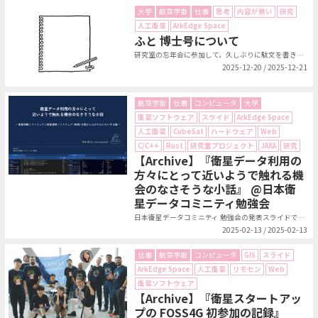
大学
航空宇宙
仕事
思考
内容が無い
研究
人工衛星
ArkEdge Space
ふと 博士号について
研究室の忘年会に参加して，久しぶりに駄文を書きたくなったので，夜な夜な酔っ払...
2025-12-20 / 2025-12-21
航空宇宙
仕事
コンピュータ
大学
衛星ソフトウェア
スライド
ArkEdge Space
人工衛星
CubeSat
ハードウェア
Web
C/C++
Rust
研究室プロジェクト
JAXA
研究
【Archive】『衛星データ利用の
方々にとって近いようで触れる機
会のなさそうな小話』 @日本衛
星データコミニティ勉強会
日本衛星データコミニティ 勉強会の発表スライドです．発表タイトルは「衛星デー...
2025-02-13 / 2025-02-13
仕事
航空宇宙
コンピュータ
GIS
スライド
ArkEdge Space
人工衛星
リモセン
Web
衛星ソフトウェア
【Archive】『衛星スタートアッ
プの FOSS4G 初参加の記録』