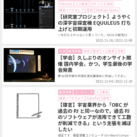
CubeSat
人工衛星
ロケット
JAXA
衛星ソフトウェア
写真
ArkEdge Space
【研究室プロジェクト】ようやく
の深宇宙探査機 EQUULEUS 打ち
上げと初期運用
一生打ち上がらないと思っていた，NASA の新型ロケット SLS (Spac...
2022-11-26 / 2022-12-08
大学
航空宇宙
研究
思考
人工衛星
写真
【学会】久しぶりのオンサイト開
催 国内学会，かつ，学生最後の学
会発表
第 66 回宇宙科学技術連合講演会に参加してきました．宇宙系の国内最大の学会...
2022-11-04 / 2022-11-20
航空宇宙
コンピュータ
人工衛星
衛星ソフトウェア
CubeSat
思考
【寝言】宇宙業界から「OBC が
過去の PJ と同一なので，過去 PJ
のソフトウェアが流用できて工数
が削減できる」という主張を滅ぼ
したい
寝言です．衛星搭載コンピュータ (On-Board Computer; OB...