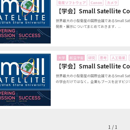
衛星ソフトウェア
Canon
カメラ
【学会】Small Satellit
世界最大の小型衛星の国際会議であるSmall Satel
発表・展示についてまとめておきます．...
大学
航空宇宙
研究
思考
人工衛星
【学会】Small Satellite
世界最大の小型衛星の国際会議であるSmall Satel
の学会だけではなく，企業もブースを出すビジネ
1 / 1