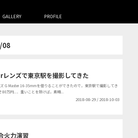
GALLERY
PROFILE
/08
Masterレンズで東京駅を撮影してきた
 G Master 16-35mmを借りることができたので，東京駅で撮影してき
万円...．重いことを除けば，素晴...
2018-08-29 / 2018-10-03
総合火力演習