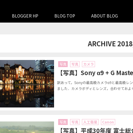
BLOGGER HP
BLOG TOP
ABOUT BLOG
ARCHIVE 2018
写真
写真
カメラ
【写真】Sony α9 + G 
訳あって，Sonyの最高級カメラα9と最高級レンズ
ました．カメラボディとレンズ，合わせておよそ80
写真
写真
人工衛星
Canon
【写真】平成30年度 富士