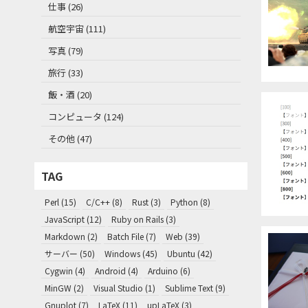
仕事 (26)
航空宇宙 (111)
写真 (79)
旅行 (33)
飯・酒 (20)
コンピュータ (124)
その他 (47)
TAG
Perl (15)
C/C++ (8)
Rust (3)
Python (8)
JavaScript (12)
Ruby on Rails (3)
Markdown (2)
Batch File (7)
Web (39)
サーバー (50)
Windows (45)
Ubuntu (42)
Cygwin (4)
Android (4)
Arduino (6)
MinGW (2)
Visual Studio (1)
Sublime Text (9)
Gnuplot (7)
LaTeX (11)
upLaTeX (3)