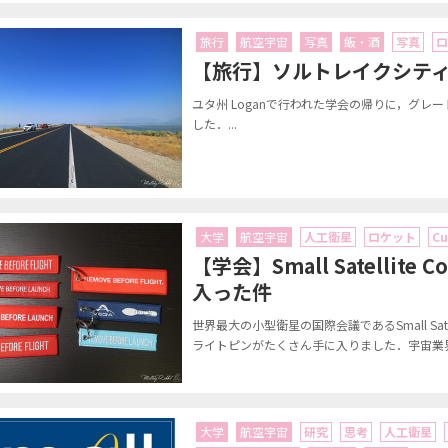
旅行
航空宇宙
写真
飯・酒
写真
ロ
【旅行】ソルトレイクシテ
ユタ州 Loganで行われた学会の帰りに，グ
した．...
大学
航空宇宙
人工衛星
ロケット
Cu
【学会】Small Satellit
入った件
世界最大の小型衛星の国際会議であるSmall Satel
ライトピンがたくさん手に入りました．宇宙業界
大学
航空宇宙
研究
思考
人工衛星