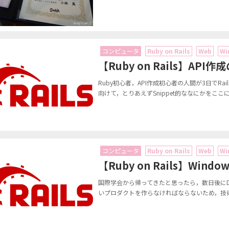
コンピュータ
Ruby on Rails
Web
Wi
【Ruby on Rails】API作成
Ruby初心者，API作成初心者の人間が3日でRa
向けて，とりあえずSnippet的ななにかをここ
コンピュータ
Ruby on Rails
Web
Wi
【Ruby on Rails】Windo
国際学会から帰ってきたと思ったら，数日後にD
いプロダクトを作らなければならないため，技術