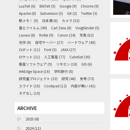
LuaTeX (6)
BibTeX (5)
Google (9)
Chrome (9)
Apache (8)
Subversion (5)
Git (2)
Twitter (3)
駅メモ！ (9)
日本酒 (6)
カメラ (52)
富士フイルム (49)
Carl Zeiss (8)
Voigtländer (5)
Laowa (8)
Rollei (9)
Canon (24)
写真 (62)
光学 (8)
自宅サーバー (27)
ハードウェア (40)
ロボット (11)
Font (5)
JAXA (27)
ロケット (21)
人工衛星 (77)
CubeSat (36)
衛星ソフトウェア (9)
リモセン (18)
GIS (6)
ArkEdge Space (16)
学科旅行 (8)
研究室プロジェクト (33)
研究 (48)
思考 (73)
スライド (16)
Cookpad (12)
内容が無い (41)
タグなし (10)
ARCHIVE
▷
2025 (6)
▷
2024 (11)