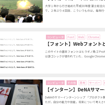
大学１年から行き始めた平成30年度 富士総合
で，２年ぶり４回目．こういうものは，毎年行っ
コンピュータ
Font
Web
Chrome
【フォント】Webフォントとして
このサイトの基本フォントはヒラギノ角ゴ Pro
は游ゴシックが使われていた．Google Chro
コンピュータ
その他
思考
サーバー
【インターン】DeNAサマ
DeNAのサマーインターンシップ 「プロダク
たが，自分の能力や技能，将来について考えさせ