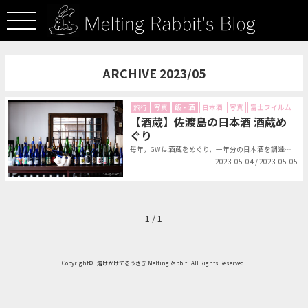
ARCHIVE 2023/05
旅行
写真
飯・酒
日本酒
写真
富士フイルム
【酒蔵】佐渡島の日本酒 酒蔵め
ぐり
毎年，GW は酒蔵をめぐり，一年分の日本酒を調達することになっています．今年...
2023-05-04 / 2023-05-05
1 / 1
Copyright©
溶けかけてるうさぎ MeltingRabbit
All Rights Reserved.