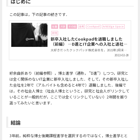
はじめに
この記事は，下の記事の続きです．
仕事
大学
その他
思考
Cookpad
ArkEdge Space
研究
新卒入社したCookpadを退職しました
（前編） ―D進とIT企業への入社と退社―
大好きだったクックパッド株式会社を，2022年2月末日をもって退職しました．2018年にはじめてインターン（アルバイト）として働き始め，そして2020年には新卒として正社員入社させていただきました．宇宙工学の博士後期課程の学生と，IT企業の新卒社員という二重国籍状態がここで終わりました．3年前の人生の選択が1つの節目を迎えたので，その振り返りを二編に渡って書き残したいと思います．なお，トップ画は新卒内定式の内定者懇親会後に記念パーカーをかぶり恵比寿を練り歩く同期らです．
2022-02-28
紆余曲折あり（前編参照），博士進学（通称， "D進"）しつつ，研究と
は全く関係のないIT企業に新卒入社しました．そして，その新卒入社し
た会社を2年で（アルバイトも含めると4年で）退職しました．後編で
は，その社会人博士（社会人博士というと，研究と社会人がリンクして
いることが一般的だが，ここでは全くリンクしていない）2年間を振り
返ってみたいと思います．
結論
3年前，純粋な博士後期課程進学を選択するのではなく，博士進学とと