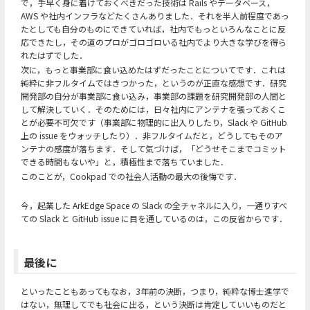
で，手早く身に着けておくべきだった技術は Rails やデータベース，
AWS や社内インフラなどたくさんありました．それを半人前程度であっ
たとしても自分のものにできていれば，社内でもっといろんなことに反
応できたし，その道のプロがゴロゴロいる社内でより大きな学びを得ら
れたはずでした．
次に，もっと事業部に食い込めたはずだったことについてです．これは
純粋に非フルタイムではきつかった，というのが正直な感想です．研究
開発部の自分が事業部に食い込み，事業部の課題を研究開発部の人間と
して解決していく．そのためには，日々社内にアンテナを張っておくこ
とが必要不可欠です（事業部に物理的に出入りしたり，Slack や GitHub
上の issue をウォッチしたり）．非フルタイムだと，どうしてもそのア
ンテナの感度が落ちます．そして気づけば，「どうせそこまでコミット
できる時間もないや」と，積極性まで落ちていました．
このことが，Cookpad での社会人活動の最大の後悔です．
今，起業した ArkEdge Space の Slack の全チャネルに入り，一通りすべ
ての Slack と GitHub issue に目を通しているのは，この反省からです．
最後に
といったこともあってもなお，3年前の決断，つまり，純粋な博士進学で
はない，無理してでも社会に出る，という決断は肯定していいものだと