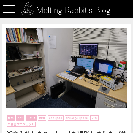
仕事
大学
その他
思考
Cookpad
ArkEdge Space
研究
研究室プロジェクト