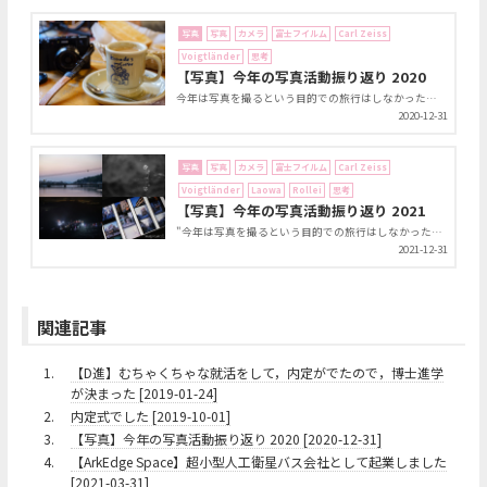
写真
写真
カメラ
富士フイルム
Carl Zeiss
Voigtländer
思考
【写真】今年の写真活動振り返り 2020
今年は写真を撮るという目的での旅行はしなかった年でしたし，撮影枚数も去年から半減しました．一方で，X100Vというコンデジを手に入れたり，Voigtländer NOKTON classic 40mm F1.4 S.C.というクラシックな写りのMFレンズを使い始めたりと，変化もありました．記録ということで，今年の写真を振り返っておきます．
2020-12-31
写真
写真
カメラ
富士フイルム
Carl Zeiss
Voigtländer
Laowa
Rollei
思考
【写真】今年の写真活動振り返り 2021
"今年は写真を撮るという目的での旅行はしなかった年でしたし，撮影枚数も去年から半減しました" と，ちょうど１年前の振り返りブログの冒頭にこう書かれていました．今年も同じで，撮影旅行は行けなかったですね．そして，2020年よりもさらに撮影枚数が減りました．それ以上に，撮った写真を編集することが極端に減ってしまいました．とは言いつつ，今年，機材はやたら増えましたねぇ...．まったく．気を取り直して，今年の写真の振り返り，やってきましょう．
2021-12-31
関連記事
1.
【D進】むちゃくちゃな就活をして，内定がでたので，博士進学
が決まった [2019-01-24]
2.
内定式でした [2019-10-01]
3.
【写真】今年の写真活動振り返り 2020 [2020-12-31]
4.
【ArkEdge Space】超小型人工衛星バス会社として起業しました
[2021-03-31]