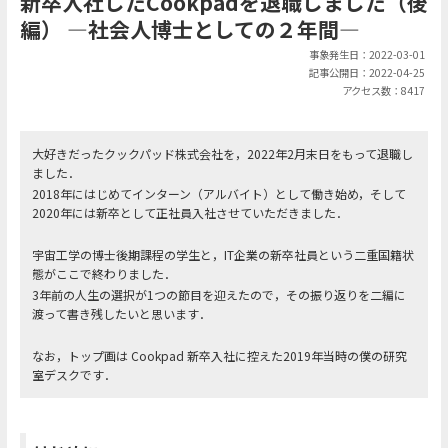
新卒入社したCookpadを退職しました（後
編） ―社会人博士としての２年間―
事象発生日：2022-03-01
記事公開日：2022-04-25
アクセス数：8417
大好きだったクックパッド株式会社を，2022年2月末日をもって退職し
ました．
2018年にはじめてインターン（アルバイト）として働き始め，そして
2020年には新卒として正社員入社させていただきました．
宇宙工学の博士後期課程の学生と，IT企業の新卒社員という二重国籍状
態がここで終わりました．
3年前の人生の選択が1つの節目を迎えたので，その振り返りを二編に
渡って書き残したいと思います．
なお，トップ画は Cookpad 新卒入社に控えた2019年当時の僕の研究
室デスクです．