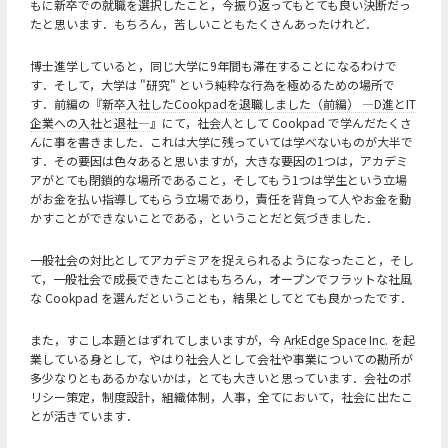
もに新卒での就職を選択したこと，今振り返ってもとても良い決断だっ
たと思います．もちろん，苦しいこともたくさんあったけれど．
博士進学していると，同じ大学に9年間も滞在することになるわけで
す．そして，大学は "研究" という純粋な行為を極めるための場所で
す．前編の『
新卒入社したCookpadを退職しました（前編） ―D進とIT
企業への入社と退社―
』にて，社会人として Cookpad で学んだたくさ
んに事を書きました．これは大学に残っていては学べないものが大半で
す．その要因は色々あると思いますが，大きな要因の1つは，アカデミ
アがとても閉鎖的な場所であること，そしてもう1つは学生という立場
がお金を払い指導してもらう立場であり，責任を背負って人やお金を動
かすことができないことである，ということだと気づきました．
一般社会の対比としてアカデミアを捉えられるようになったこと，そし
て，一般社会で成長できたことはもちろん，オープンでフラットな社風
な Cookpad を選んだということも，結果としてとても良かったです．
また，すこし本題とはずれてしまいますが，今
ArkEdge Space Inc.
を起
業している身として，やはり社会人として会社や事業についての勘所が
多少なりともあるかないかは，とても大きいと思っています．会社のポ
リシー策定，制度設計，組織体制，人事，全てにおいて，社会に出たこ
とが活きています．