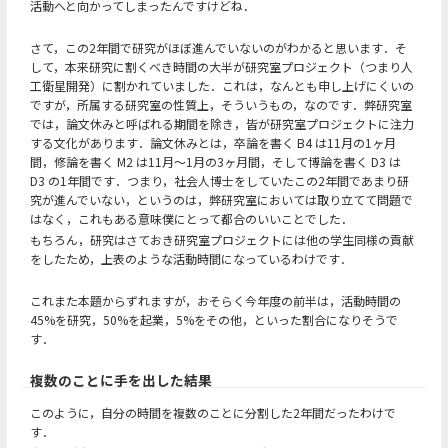
活動へと向かってしまったんですけどね．
さて，この2年間で研究がほぼ進んでいないのがわかると思います．そ
して，本来研究に割くべき時間の大半が研究室プロジェクト（つまり人
工衛星開発）に割かれていました．これは，なんとも申し上げにくいの
ですが，所属する研究室の性質上，そういうもの，なのです．弊研究室
では，論文休みと呼ばれる期間を除き，皆が研究室プロジェクトに注力
する文化があります．論文休みとは，卒論を書く B4 は11月の1ヶ月
間，修論を書く M2 は11月～1月の3ヶ月間，そして博論を書く D3 は
D3 の1年間です．つまり，社会人博士をしていたこの2年間であまり研
究が進んでいない，というのは，弊研究室においては取り立てて問題で
はなく，これもある意味僕にとって都合のいいことでした．
もちろん，研究はさておき研究室プロジェクトには他の学生同様の貢献
をしたため，上表のような活動時間になっているわけです．
これまた本題からずれますが，おそらく今年度の前半は，活動時間の
45%を研究，50%を起業，5%をその他，といった割合になりそうで
す．
複数のことに手を出した結果
このように，自分の時間を複数のことに分割した2年間だったわけで
す．