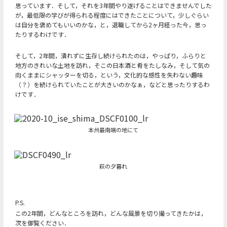
思っています．そして，それを3年間やり遂げることはできませんでした
が，最低限の学びが得られる程度にはできたことについて，少しぐらい
は自分を褒めてもいいのかな，と，退職してから2ヶ月経った今，思っ
たりするわけです．
そして，2年間，潰れずに生存し続けられたのは，やっぱり，ふらりと
地方のきれいな土地を訪れ，そこの日本酒と肴をたしなみ，そして気の
向くままにシャッターを切る，という，文化的な感性を失わない趣味
（？）を続けられていたことが大きいのかなぁ，などと思ったりするわ
けです．
本州最南端の地にて
萩の夕暮れ
P.S.
この2年間，どんなところを訪れ，どんな風景を切り撮ってきたかは，
次を御覧ください．