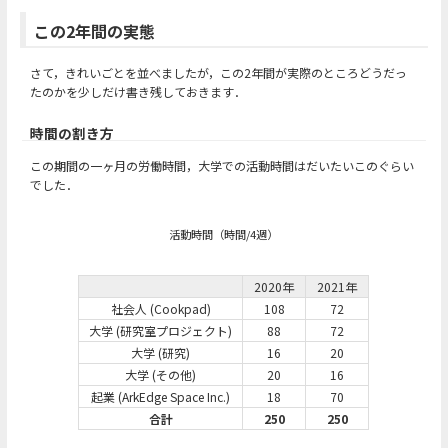
この2年間の実態
さて，きれいごとを並べましたが，この2年間が実際のところどうだっ
たのかを少しだけ書き残しておきます．
時間の割き方
この期間の一ヶ月の労働時間，大学での活動時間はだいたいこのぐらい
でした．
活動時間（時間/4週）
2020年
2021年
社会人 (Cookpad)
108
72
大学 (研究室プロジェクト)
88
72
大学 (研究)
16
20
大学 (その他)
20
16
起業 (ArkEdge Space Inc.)
18
70
合計
250
250