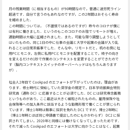
月の残業時間（に相当するもの）が90時間なので，普通に過労死ライン
超過です．自分で言うのもあれなのですが，この2年間はおそらく寿命
を縮めました．
この時間については，（不謹慎ではあるのですが）昨今のコロナが僕に
は有利に働きました．というのもこのコロナのお陰でリモートが増え，
通勤時間は大幅に圧縮されました．また，可能な限り調整しようとして
はいたものの，同じ1日の中に仕事の会議と大学や起業の会議が入り乱
れることは日常茶飯事でした．そんな中，リモートだと，机の右側に社
用PCとモニタ，左側に私用PCとモニタを配置することで，椅子の向き
を変えるだけの1秒で作業のコンテキストを変更することができたので
す（脳内コンテキストスイッチのオーバーヘッドはもちろんあります
が）．
社会人2年目で Cookpad のエフォートが下がっていたのは，理由があ
ります．修士時代に受給していた奨学金の規定で，日本学術振興会特別
研究員（通称 DC）に応募することが必須でした．DC には研究専念義務
というものがあり，ここ最近は大きく緩和されたものの，雇用保険や社
会保険等への加入条件に該当するような勤務形態で働くことが禁じられ
ています．博士1年時は無事に採択を免れた DC1 ですが，博士2年時に
（博士1年時とほぼ同じ申請書で提出したのにもかかわらず） DC2 に採
択されてしまい，2020年と同様には働けなくなってしまったためです．
それで減った Cookpad のエフォートは大学に向かうことはなく，起業