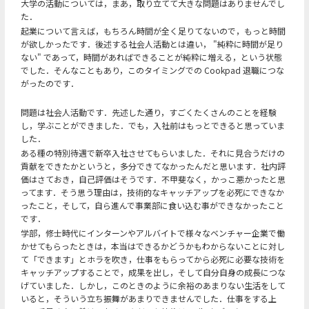
大学の活動については，まあ，取り立てて大きな問題はありませんでし
た．
起業について言えば，もちろん時間が全く足りてないので，もっと時間
が欲しかったです．後述する社会人活動とは違い， "純粋に時間が足り
ない" であって，時間があればできることが純粋に増える，という状態
でした．そんなこともあり，このタイミングでの Cookpad 退職につな
がったのです．
問題は社会人活動です．先述した通り，すごくたくさんのことを経験
し，学ぶことができました．でも，入社前はもっとできると思っていま
した．
ある種の特別待遇で新卒入社させてもらいました．それに見合うだけの
貢献をできたかというと，多分できてなかったんだと思います．社内評
価はさておき，自己評価はそうです．不甲斐なく，かっこ悪かったと思
ってます．そう思う理由は，技術的なキャッチアップを必死にできなか
ったこと，そして，自ら進んで事業部に食い込む事ができなかったこと
です．
学部，修士時代にインターンやアルバイトで様々なベンチャー企業で働
かせてもらったときは，本当はできるかどうかもわからないことに対し
て「できます」とホラを吹き，仕事をもらってから必死に必要な技術を
キャッチアップすることで，成果を出し，そして自分自身の成長につな
げていました．しかし，このときのように余裕のあまりない生活をして
いると，そういう立ち振舞があまりできませんでした．仕事をする上