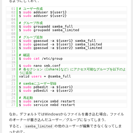
るようにしておく．
01
# ユーザー作成
02
$
sudo
adduser ${user1}
03
$
sudo
adduser ${user2}
04
05
# グループ作成
06
$
sudo
groupadd samba_full
07
$
sudo
groupadd samba_limited
08
09
# グループ追加
10
$
sudo
gpasswd -a ${user1} samba_full
11
$
sudo
gpasswd -a ${user1} samba_limited
12
$
sudo
gpasswd -a ${user2} samba_limited
13
14
# 確認
15
$
sudo
cat
/etc/group
16
17
$
sudo
nano smb.conf
18
# 各セクション（[share]など）にアクセス可能なグループを以下のよ
うに追加
19
valid
users
= @samba_full
20
21
# sambaにユーザー登録
22
$
sudo
pdbedit -a ${user1}
23
$
sudo
pdbedit -a ${user2}
24
25
# 再起動
26
$
sudo
service smbd restart
27
$
sudo
service nmbd restart
なお，デフォルトではWindowsからファイルを書き込む場合，ファイル
のオーナーが書き込んだユーザー／グループになってしまう．
すると，
の他のユーザーが編集できなくなってしま
samba_limited
ったので，