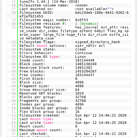
25
tune2fs 1.44.1 (24-Mar-2018)
26
Filesystem volume name: <none>
27
Last mounted on: <not available=
""
>
28
Filesystem UUID: bdc23deb-108e-4641-9262-6
ef1efb21453
29
Filesystem magic number: 0xEF53
30
Filesystem revision
#: 1 (dynamic)
31
Filesystem features: has_journal ext_attr resi
ze_inode dir_index filetype extent 64bit flex_bg sp
arse_super large_file huge_file dir_nlink extra_isi
ze metadata_csum
32
Filesystem flags: signed_directory_hash
33
Default
mount
options: user_xattr acl
34
Filesystem state: clean
35
Errors behavior: Continue
36
Filesystem OS
type
: Linux
37
Inode count: 183144448
38
Block count: 1465130240
39
Reserved block count: 14651302
40
Free blocks: 1453294207
41
Free inodes: 183144437
42
First block: 0
43
Block size: 4096
44
Fragment size: 4096
45
Group descriptor size: 64
46
Reserved GDT blocks: 1024
47
Blocks per group: 32768
48
Fragments per group: 32768
49
Inodes per group: 4096
50
Inode blocks per group: 256
51
Flex block group size: 16
52
Filesystem created: Sun Apr 12 14:46:22 2020
53
Last
mount
time
: n/a
54
Last write
time
: Sun Apr 12 14:46:25 2020
55
Mount count: 0
56
Maximum
mount
count: -1
57
Last checked: Sun Apr 12 14:46:22 2020