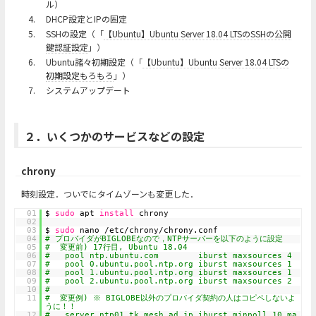
ル）
4.
DHCP設定とIPの固定
5.
SSHの設定（「
【Ubuntu】Ubuntu Server 18.04 LTSのSSHの公開
鍵認証設定
」）
6.
Ubuntu諸々初期設定（「
【Ubuntu】Ubuntu Server 18.04 LTSの
初期設定もろもろ
」）
7.
システムアップデート
２．いくつかのサービスなどの設定
chrony
時刻設定．ついでにタイムゾーンも変更した．
01
$
sudo
apt
install
chrony
02
03
$
sudo
nano /etc/chrony/chrony.conf
04
# プロバイダがBIGLOBEなので，NTPサーバーを以下のように設定
05
# 変更前) 17行目, Ubuntu 18.04
06
# pool ntp.ubuntu.com iburst maxsources 4
07
# pool 0.ubuntu.pool.ntp.org iburst maxsources 1
08
# pool 1.ubuntu.pool.ntp.org iburst maxsources 1
09
# pool 2.ubuntu.pool.ntp.org iburst maxsources 2
10
#
11
# 変更例) ※ BIGLOBE以外のプロバイダ契約の人はコピペしないよ
うに！！
12
# server ntp01.tk.mesh.ad.jp iburst minpoll 10 ma