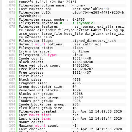
069
tune2fs 1.44.1 (24-Mar-2018)
070
Filesystem volume name: <none>
071
Last mounted on: <not available=
""
>
072
Filesystem UUID: b0db47b4-e263-4471-9253-b
26ee0b1b353
073
Filesystem magic number: 0xEF53
074
Filesystem revision
#: 1 (dynamic)
075
Filesystem features: has_journal ext_attr resi
ze_inode dir_index filetype extent 64bit flex_bg sp
arse_super large_file huge_file dir_nlink extra_isi
ze metadata_csum
076
Filesystem flags: signed_directory_hash
077
Default
mount
options: user_xattr acl
078
Filesystem state: clean
079
Errors behavior: Continue
080
Filesystem OS
type
: Linux
081
Inode count: 183144448
082
Block count: 1465130240
083
Reserved block count: 14651302
084
Free blocks: 1453294207
085
Free inodes: 183144437
086
First block: 0
087
Block size: 4096
088
Fragment size: 4096
089
Group descriptor size: 64
090
Reserved GDT blocks: 1024
091
Blocks per group: 32768
092
Fragments per group: 32768
093
Inodes per group: 4096
094
Inode blocks per group: 256
095
Flex block group size: 16
096
Filesystem created: Sun Apr 12 14:19:38 2020
097
Last
mount
time
: n/a
098
Last write
time
: Sun Apr 12 14:19:44 2020
099
Mount count: 0
100
Maximum
mount
count: -1
101
Last checked: Sun Apr 12 14:19:38 2020