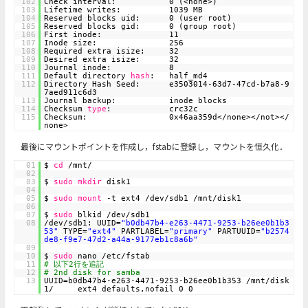
102
Check interval: 0 (<none>)
103
Lifetime writes: 1039 MB
104
Reserved blocks uid: 0 (user root)
105
Reserved blocks gid: 0 (group root)
106
First inode: 11
107
Inode size: 256
108
Required extra isize: 32
109
Desired extra isize: 32
110
Journal inode: 8
111
Default directory
hash
: half_md4
112
Directory Hash Seed: e3503014-63d7-47cd-b7a8-9
7aed911c6d3
113
Journal backup: inode blocks
114
Checksum
type
: crc32c
115
Checksum: 0x46aa359d</none></not></
none>
最後にマウントポイントを作成し，fstabに登録し，マウントを恒久化．
01
$
cd
/mnt/
02
03
$
sudo
mkdir
disk1
04
05
$
sudo
mount
-t ext4 /dev/sdb1 /mnt/disk1
06
07
$
sudo
blkid /dev/sdb1
08
/dev/sdb1: UUID=
"b0db47b4-e263-4471-9253-b26ee0b1b3
53"
TYPE=
"ext4"
PARTLABEL=
"primary"
PARTUUID=
"b2574
de8-f9e7-47d2-a44a-9177eb1c8a6b"
09
10
$
sudo
nano /etc/fstab
11
# 以下2行を追記
12
# 2nd disk for samba
13
UUID=b0db47b4-e263-4471-9253-b26ee0b1b353 /mnt/disk
1/ ext4 defaults,nofail 0 0