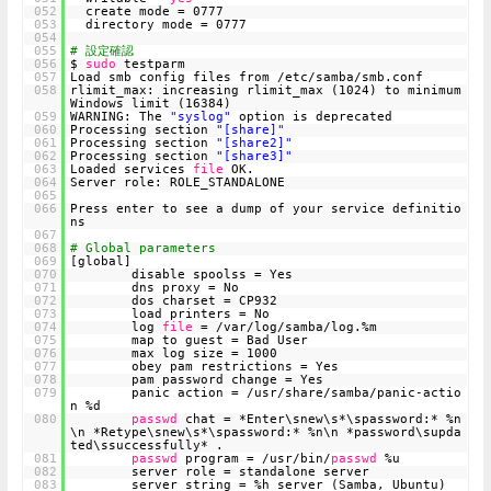
052
create mode = 0777
053
directory mode = 0777
054
055
# 設定確認
056
$
sudo
testparm
057
Load smb config files from /etc/samba/smb.conf
058
rlimit_max: increasing rlimit_max (1024) to minimum
Windows limit (16384)
059
WARNING: The
"syslog"
option is deprecated
060
Processing section
"[share]"
061
Processing section
"[share2]"
062
Processing section
"[share3]"
063
Loaded services
file
OK.
064
Server role: ROLE_STANDALONE
065
066
Press enter to see a dump of your service definitio
ns
067
068
# Global parameters
069
[global]
070
disable spoolss = Yes
071
dns proxy = No
072
dos charset = CP932
073
load printers = No
074
log
file
= /var/log/samba/log.%m
075
map to guest = Bad User
076
max log size = 1000
077
obey pam restrictions = Yes
078
pam password change = Yes
079
panic action = /usr/share/samba/panic-actio
n %d
080
passwd
chat = *Enter\snew\s*\spassword:* %n
\n *Retype\snew\s*\spassword:* %n\n *password\supda
ted\ssuccessfully* .
081
passwd
program = /usr/bin/
passwd
%u
082
server role = standalone server
083
server string = %h server (Samba, Ubuntu)