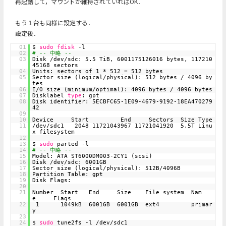
再起動して，マウントが維持されていればOK．
もう１台も同様に設定する．
設定後．
01
$
sudo
fdisk
-l
02
# -- 中略 --
03
Disk /dev/sdc: 5.5 TiB, 6001175126016 bytes, 117210
45168 sectors
04
Units: sectors of 1 * 512 = 512 bytes
05
Sector size (logical/physical): 512 bytes / 4096 by
tes
06
I/O size (minimum/optimal): 4096 bytes / 4096 bytes
07
Disklabel
type
: gpt
08
Disk identifier: 5ECBFC65-1E09-4679-9192-18EA470279
42
09
10
Device Start End Sectors Size Type
11
/dev/sdc1 2048 11721043967 11721041920 5.5T Linu
x filesystem
12
13
$
sudo
parted -l
14
# -- 中略 --
15
Model: ATA ST6000DM003-2CY1 (scsi)
16
Disk /dev/sdc: 6001GB
17
Sector size (logical/physical): 512B/4096B
18
Partition Table: gpt
19
Disk Flags:
20
21
Number Start End Size File system Nam
e Flags
22
1 1049kB 6001GB 6001GB ext4 primar
y
23
24
$
sudo
tune2fs -l /dev/sdc1