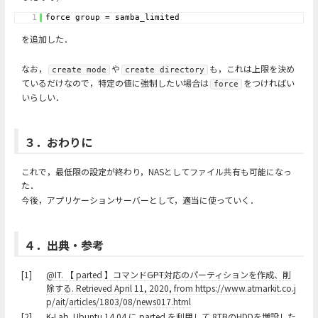
1
force group = samba_limited
を追加した．
なお，
や
も，これは上限を決め
create mode
create directory
ているだけなので，特定の値に強制したい場合は
をつければい
force
いらしい．
３．おわりに
これで，最低限の設定が終わり，NASとしてファイル共有も可能になっ
た．
今後，アプリケーションサーバーとして，適当に使っていく．
４．出典・参考
[1]
@IT. 【 parted 】コマンド――GPT対応のパーティションを作成、削
除する. Retrieved April 11, 2020, from https://www.atmarkit.co.j
p/ait/articles/1803/08/news017.html
[2]
K-Lab. Ubuntu 14.04 に parted を利用して 8TBのHDDを増設した