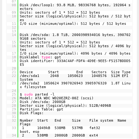
07
08
Disk /dev/loop1: 93.8 MiB, 98336768 bytes, 192064 s
ectors
09
Units: sectors of 1 * 512 = 512 bytes
10
Sector size (logical/physical): 512 bytes / 512 byt
es
11
I/O size (minimum/optimal): 512 bytes / 512 bytes
12
13
14
Disk /dev/sda: 1.8 TiB, 2000398934016 bytes, 390702
9168 sectors
15
Units: sectors of 1 * 512 = 512 bytes
16
Sector size (logical/physical): 512 bytes / 4096 by
tes
17
I/O size (minimum/optimal): 4096 bytes / 4096 bytes
18
Disklabel
type
: gpt
19
Disk identifier: 333AC4AF-FDFA-4D9E-9EE5-F5157BDDD5
E5
20
21
Device Start End Sectors Size Type
22
/dev/sda1 2048 1050623 1048576 512M EFI
System
23
/dev/sda2 1050624 3907026943 3905976320 1.8T Linu
x filesystem
24
25
$
sudo
parted -l
26
Model: ATA WDC WD20EZRZ-00Z (scsi)
27
Disk /dev/sda: 2000GB
28
Sector size (logical/physical): 512B/4096B
29
Partition Table: gpt
30
Disk Flags:
31
32
Number Start End Size File system Name
Flags
33
1 1049kB 538MB 537MB fat32
boot, esp
34
2 538MB 2000GB 2000GB ext4