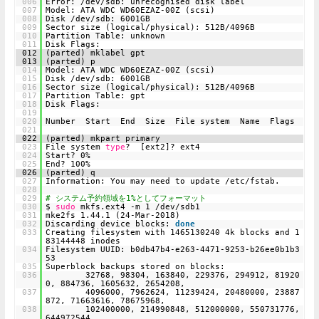
006
Error: /dev/sdb: unrecognised disk label
007
Model: ATA WDC WD60EZAZ-00Z (scsi)
008
Disk /dev/sdb: 6001GB
009
Sector size (logical/physical): 512B/4096B
010
Partition Table: unknown
011
Disk Flags:
012
(parted) mklabel gpt
013
(parted) p
014
Model: ATA WDC WD60EZAZ-00Z (scsi)
015
Disk /dev/sdb: 6001GB
016
Sector size (logical/physical): 512B/4096B
017
Partition Table: gpt
018
Disk Flags:
019
020
Number Start End Size File system Name Flags
021
022
(parted) mkpart primary
023
File system
type
? [ext2]? ext4
024
Start? 0%
025
End? 100%
026
(parted) q
027
Information: You may need to update /etc/fstab.
028
029
# システム予約領域を1%としてフォーマット
030
$
sudo
mkfs.ext4 -m 1 /dev/sdb1
031
mke2fs 1.44.1 (24-Mar-2018)
032
Discarding device blocks:
done
033
Creating filesystem with 1465130240 4k blocks and 1
83144448 inodes
034
Filesystem UUID: b0db47b4-e263-4471-9253-b26ee0b1b3
53
035
Superblock backups stored on blocks:
036
32768, 98304, 163840, 229376, 294912, 81920
0, 884736, 1605632, 2654208,
037
4096000, 7962624, 11239424, 20480000, 23887
872, 71663616, 78675968,
038
102400000, 214990848, 512000000, 550731776,
644972544