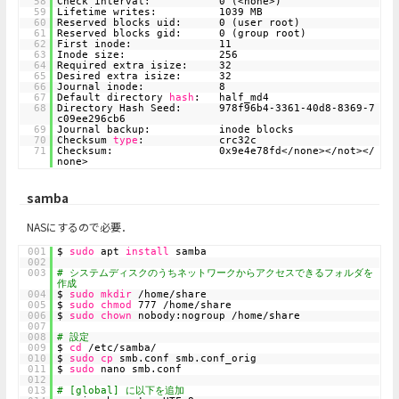
58
Check interval: 0 (<none>)
59
Lifetime writes: 1039 MB
60
Reserved blocks uid: 0 (user root)
61
Reserved blocks gid: 0 (group root)
62
First inode: 11
63
Inode size: 256
64
Required extra isize: 32
65
Desired extra isize: 32
66
Journal inode: 8
67
Default directory
hash
: half_md4
68
Directory Hash Seed: 978f96b4-3361-40d8-8369-7
c09ee296cb6
69
Journal backup: inode blocks
70
Checksum
type
: crc32c
71
Checksum: 0x9e4e78fd</none></not></
none>
samba
NASにするので必要．
001
$
sudo
apt
install
samba
002
003
# システムディスクのうちネットワークからアクセスできるフォルダを
作成
004
$
sudo
mkdir
/home/share
005
$
sudo
chmod
777 /home/share
006
$
sudo
chown
nobody:nogroup /home/share
007
008
# 設定
009
$
cd
/etc/samba/
010
$
sudo
cp
smb.conf smb.conf_orig
011
$
sudo
nano smb.conf
012
013
# [global] に以下を追加