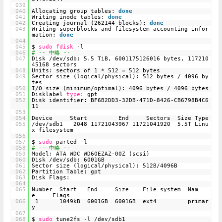
039
040
Allocating group tables:
done
041
Writing inode tables:
done
042
Creating journal (262144 blocks):
done
043
Writing superblocks and filesystem accounting infor
mation:
done
044
045
$
sudo
fdisk
-l
046
# -- 中略 --
047
Disk /dev/sdb: 5.5 TiB, 6001175126016 bytes, 117210
45168 sectors
048
Units: sectors of 1 * 512 = 512 bytes
049
Sector size (logical/physical): 512 bytes / 4096 by
tes
050
I/O size (minimum/optimal): 4096 bytes / 4096 bytes
051
Disklabel
type
: gpt
052
Disk identifier: BF6B2DD3-32DB-471D-8426-CB6798B4C6
11
053
054
Device Start End Sectors Size Type
055
/dev/sdb1 2048 11721043967 11721041920 5.5T Linu
x filesystem
056
057
$
sudo
parted -l
058
# -- 中略 --
059
Model: ATA WDC WD60EZAZ-00Z (scsi)
060
Disk /dev/sdb: 6001GB
061
Sector size (logical/physical): 512B/4096B
062
Partition Table: gpt
063
Disk Flags:
064
065
Number Start End Size File system Nam
e Flags
066
1 1049kB 6001GB 6001GB ext4 primar
y
067
068
$
sudo
tune2fs -l /dev/sdb1