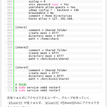
084
syslog = 0
085
unix password
sync
= Yes
086
usershare allow guests = Yes
087
idmap config * : backend = tdb
088
browseable = No
089
comment = Home Directories
090
hosts allow = 127. 192.168.
091
092
093
[share]
094
comment = Shared folder
095
create mask = 0777
096
directory mask = 0777
097
path = /home/share
098
099
100
[share2]
101
comment = Shared folder
102
create mask = 0777
103
directory mask = 0777
104
path = /mnt/disk1/share2
105
106
107
[share3]
108
comment = Shared folder
109
create mask = 0777
110
directory mask = 0777
111
path = /mnt/disk2/share3
112
113
# 再起動
114
$
sudo
service smbd restart
115
$
sudo
service nmbd restart
共有フォルダにアクセスできるユーザー，グループを作っていく．
が全フォルダ，
が[share3]のみにアクセスでき
${user1}
${user2}