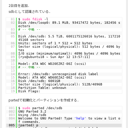
2台目を追加．
sdbとして認識されている．
01
$
sudo
fdisk
-l
02
Disk /dev/loop0: 89.1 MiB, 93417472 bytes, 182456 s
ectors
03
# -- 中略 --
04
05
Disk /dev/sdb: 5.5 TiB, 6001175126016 bytes, 117210
45168 sectors
06
Units: sectors of 1 * 512 = 512 bytes
07
Sector size (logical/physical): 512 bytes / 4096 by
tes
08
I/O size (minimum/optimal): 4096 bytes / 4096 bytes
09
[ryo@ubuntu18 ~ Sun Apr 12 13:57:11]
10
11
Model: ATA WDC WD20EZRZ-00Z (scsi)
12
# -- 中略 --
13
14
Error: /dev/sdb: unrecognised disk label
15
Model: ATA WDC WD60EZAZ-00Z (scsi)
16
Disk /dev/sdb: 6001GB
17
Sector size (logical/physical): 512B/4096B
18
Partition Table: unknown
19
Disk Flags:
partedで初期化とパーティションを作成する．
001
$
sudo
parted /dev/sdb
002
GNU Parted 3.2
003
Using /dev/sdb
004
Welcome to GNU Parted! Type
'help'
to view a list o
f commands.
005
(parted) p