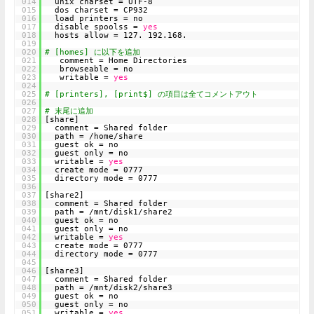
014
unix charset = UTF-8
015
dos charset = CP932
016
load printers = no
017
disable spoolss =
yes
018
hosts allow = 127. 192.168.
019
020
# [homes] に以下を追加
021
comment = Home Directories
022
browseable = no
023
writable =
yes
024
025
# [printers], [print$] の項目は全てコメントアウト
026
027
# 末尾に追加
028
[share]
029
comment = Shared folder
030
path = /home/share
031
guest ok = no
032
guest only = no
033
writable =
yes
034
create mode = 0777
035
directory mode = 0777
036
037
[share2]
038
comment = Shared folder
039
path = /mnt/disk1/share2
040
guest ok = no
041
guest only = no
042
writable =
yes
043
create mode = 0777
044
directory mode = 0777
045
046
[share3]
047
comment = Shared folder
048
path = /mnt/disk2/share3
049
guest ok = no
050
guest only = no
051
writable =
yes