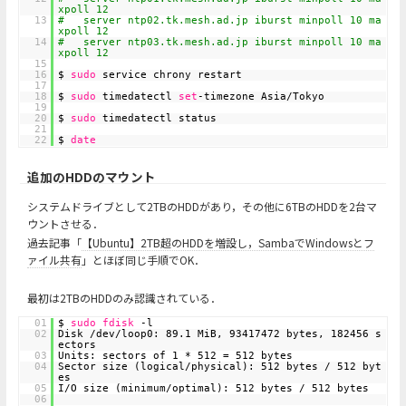
xpoll 12
13
# server ntp02.tk.mesh.ad.jp iburst minpoll 10 ma
xpoll 12
14
# server ntp03.tk.mesh.ad.jp iburst minpoll 10 ma
xpoll 12
15
16
$
sudo
service chrony restart
17
18
$
sudo
timedatectl
set
-timezone Asia/Tokyo
19
20
$
sudo
timedatectl status
21
22
$
date
追加のHDDのマウント
システムドライブとして2TBのHDDがあり，その他に6TBのHDDを2台マ
ウントさせる．
過去記事「
【Ubuntu】2TB超のHDDを増設し，SambaでWindowsとフ
ァイル共有
」とほぼ同じ手順でOK．
最初は2TBのHDDのみ認識されている．
01
$
sudo
fdisk
-l
02
Disk /dev/loop0: 89.1 MiB, 93417472 bytes, 182456 s
ectors
03
Units: sectors of 1 * 512 = 512 bytes
04
Sector size (logical/physical): 512 bytes / 512 byt
es
05
I/O size (minimum/optimal): 512 bytes / 512 bytes
06