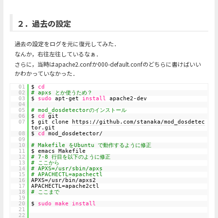
２．過去の設定
過去の設定をログを元に復元してみた．
なんか，右往左往しているなぁ．
さらに，当時はapache2.confか000-default.confのどちらに書けばいい
かわかっていなかった．
01
$
cd
02
# apxs とか使うため？
03
$
sudo
apt‐get
install
apache2‐dev
04
05
# mod_dosdetectorのインストール
06
$
cd
git
07
$ git clone
https://github.com/stanaka/mod_dosdetec
tor.git
08
$
cd
mod_dosdetector/
09
10
# Makefile をUbuntu で動作するように修正
11
$ emacs Makefile
12
# 7‐8 ⾏⽬を以下のように修正
13
# ここから
14
# APXS=/usr/sbin/apxs
15
# APACHECTL=apachectl
16
APXS=/usr/bin/apxs2
17
APACHECTL=apache2ctl
18
# ここまで
19
20
$
sudo
make
install
21
22