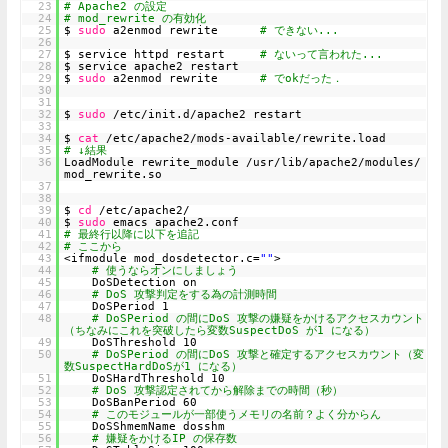
23
# Apache2 の設定
24
# mod_rewrite の有効化
25
$
sudo
a2enmod rewrite
# できない...
26
27
$ service httpd restart
# ないって⾔われた...
28
$ service apache2 restart
29
$
sudo
a2enmod rewrite
# でokだった．
30
31
32
$
sudo
/etc/init.d/apache2 restart
33
34
$
cat
/etc/apache2/mods-available/rewrite.load
35
# ↓結果
36
LoadModule rewrite_module /usr/lib/apache2/modules/
mod_rewrite.so
37
38
39
$
cd
/etc/apache2/
40
$
sudo
emacs apache2.conf
41
# 最終行以降に以下を追記
42
# ここから
43
<ifmodule mod_dosdetector.c=
""
>
44
# 使うならオンにしましょう
45
DoSDetection on
46
# DoS 攻撃判定をする為の計測時間
47
DoSPeriod 1
48
# DoSPeriod の間にDoS 攻撃の嫌疑をかけるアクセスカウント
（ちなみにこれを突破したら変数SuspectDoS が1 になる）
49
DoSThreshold 10
50
# DoSPeriod の間にDoS 攻撃と確定するアクセスカウント（変
数SuspectHardDoSが1 になる）
51
DoSHardThreshold 10
52
# DoS 攻撃認定されてから解除までの時間（秒）
53
DoSBanPeriod 60
54
# このモジュールが⼀部使うメモリの名前？よく分からん
55
DoSShmemName dosshm
56
# 嫌疑をかけるIP の保存数