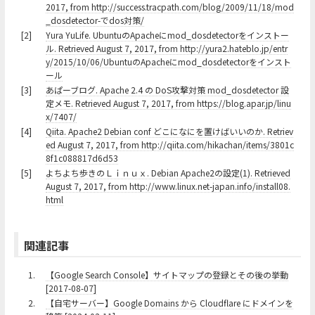
2017, from http://success.tracpath.com/blog/2009/11/18/mod
_dosdetector-でdos対策/
[2]
Yura YuLife. UbuntuのApacheにmod_dosdetectorをインストー
ル. Retrieved August 7, 2017, from http://yura2.hateblo.jp/entr
y/2015/10/06/UbuntuのApacheにmod_dosdetectorをインスト
ール
[3]
あぱーブログ. Apache 2.4 の DoS攻撃対策 mod_dosdetector 設
定メモ. Retrieved August 7, 2017, from https://blog.apar.jp/linu
x/7407/
[4]
Qiita. Apache2 Debian conf どこになにを置けばいいのか. Retriev
ed August 7, 2017, from http://qiita.com/hikachan/items/3801c
8f1c088817d6d53
[5]
よちよち歩きのＬｉｎｕｘ. Debian Apache2の設定(1). Retrieved
August 7, 2017, from http://www.linux.net-japan.info/install08.
html
関連記事
1.
【Google Search Console】サイトマップの登録とその後の挙動
[2017-08-07]
2.
【自宅サーバー】Google Domains から Cloudflare にドメインを