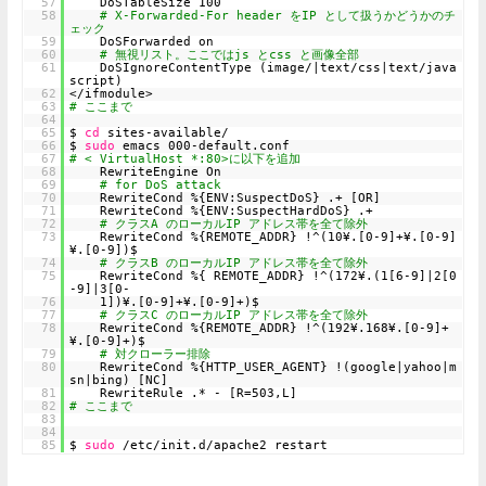
57
DoSTableSize 100
58
# X‐Forwarded‐For header をIP として扱うかどうかのチ
ェック
59
DoSForwarded on
60
# 無視リスト。ここではjs とcss と画像全部
61
DoSIgnoreContentType (image/|text/css|text/java
script)
62
</ifmodule>
63
# ここまで
64
65
$
cd
sites‐available/
66
$
sudo
emacs 000‐default.conf
67
# < VirtualHost *:80>に以下を追加
68
RewriteEngine On
69
# for DoS attack
70
RewriteCond %{ENV:SuspectDoS} .+ [OR]
71
RewriteCond %{ENV:SuspectHardDoS} .+
72
# クラスA のローカルIP アドレス帯を全て除外
73
RewriteCond %{REMOTE_ADDR} !^(10¥.[0‐9]+¥.[0‐9]
¥.[0‐9])$
74
# クラスB のローカルIP アドレス帯を全て除外
75
RewriteCond %{ REMOTE_ADDR} !^(172¥.(1[6‐9]|2[0
‐9]|3[0‐
76
1])¥.[0‐9]+¥.[0‐9]+)$
77
# クラスC のローカルIP アドレス帯を全て除外
78
RewriteCond %{REMOTE_ADDR} !^(192¥.168¥.[0‐9]+
¥.[0‐9]+)$
79
# 対クローラー排除
80
RewriteCond %{HTTP_USER_AGENT} !(google|yahoo|m
sn|bing) [NC]
81
RewriteRule .* ‐ [R=503,L]
82
# ここまで
83
84
85
$
sudo
/etc/init.d/apache2 restart