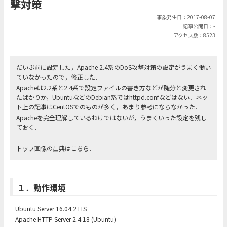
撃対策
事象発生日：2017-08-07
記事公開日：-
アクセス数：8523
だいぶ前に設定した，Apache 2.4系のDoS攻撃対策の設定がうまく働い
ていなかったので，修正した．
Apacheは2.2系と2.4系で設定ファイルの書き方などが随分と変更され
たばかりか，UbuntuなどのDebian系ではhttpd.confなどはない．ネッ
ト上の記事はCentOSでのものが多く，あまり参考にならなかった．
Apacheを完全理解しているわけではないが，うまくいった設定を残し
ておく．
トップ画像の出典は
こちら
．
１．動作環境
Ubuntu Server 16.04.2 LTS
Apache HTTP Server 2.4.18 (Ubuntu)