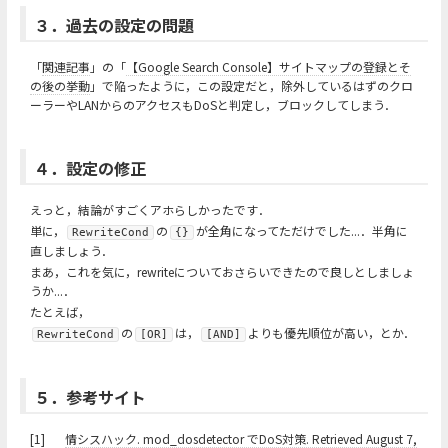
３．過去の設定の問題
「
関連記事
」の「
【Google Search Console】サイトマップの登録とそ
の後の挙動
」で陥ったように，この設定だと，除外しているはずのクロ
ーラーやLANからのアクセスもDoSと判定し，ブロックしてしまう．
４．設定の修正
えっと，結論がすごくアホらしかったです．
単に，
の
が全角になってただけでした...．半角に
RewriteCond
{}
直しましょう．
まあ，これを気に，rewriteについておさらいできたので良しとしましょ
うか...．
たとえば，
の
は，
よりも優先順位が高い，とか．
RewriteCond
[OR]
[AND]
５．参考サイト
[1]
情シスハック. mod_dosdetector でDoS対策. Retrieved August 7,