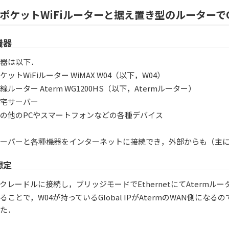
ポケットWiFiルーターと据え置き型のルーターでGlo
機器
器は以下．
ケットWiFiルーター WiMAX W04（以下，W04）
線ルーター Aterm WG1200HS（以下，Atermルーター）
宅サーバー
の他のPCやスマートフォンなどの各種デバイス
ーバーと各種機器をインターネットに接続でき，外部からも（主
想定
をクレードルに接続し，ブリッジモードでEthernetにてAtermル
ることで，W04が持っているGlobal IPがAtermのWAN側に
た．