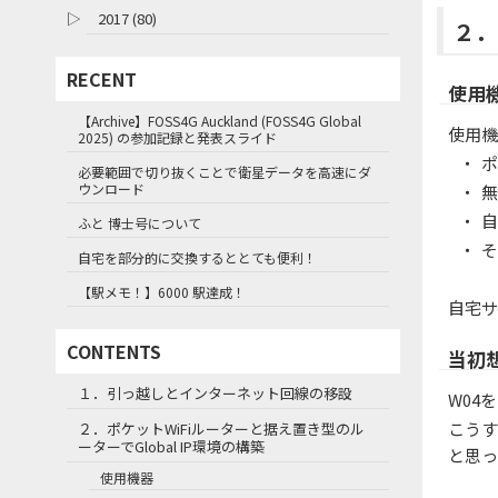
▷
2017 (80)
２．
RECENT
使用
【Archive】FOSS4G Auckland (FOSS4G Global
使用機
2025) の参加記録と発表スライド
・
ポ
必要範囲で切り抜くことで衛星データを高速にダ
ウンロード
・
無
・
自
ふと 博士号について
・
そ
自宅を部分的に交換するととても便利！
【駅メモ！】6000 駅達成！
自宅サ
CONTENTS
当初
１．引っ越しとインターネット回線の移設
W04
こうす
２．ポケットWiFiルーターと据え置き型のル
ーターでGlobal IP環境の構築
と思っ
使用機器