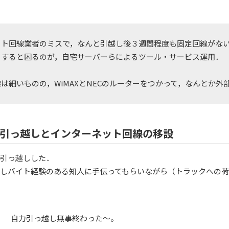
ット回線業者のミスで，なんと引越し後３週間程度も固定回線がな
うすると困るのが，自宅サーバーらによるツール・サービス運用．
線は細いものの，WiMAXとNECのルーターをつかって，なんとか
引っ越しとインターネット回線の移設
引っ越しした．
しバイト経験のある知人に手伝ってもらいながら（トラックへの
自力引っ越し無事終わった〜。