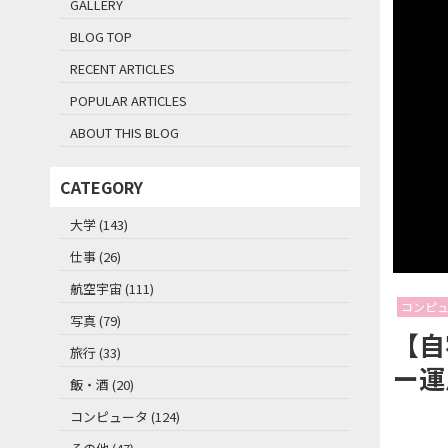
GALLERY
BLOG TOP
RECENT ARTICLES
POPULAR ARTICLES
ABOUT THIS BLOG
CATEGORY
大学 (143)
仕事 (26)
航空宇宙 (111)
コンピ
写真 (79)
【自
旅行 (33)
ー運
飯・酒 (20)
コンピュータ (124)