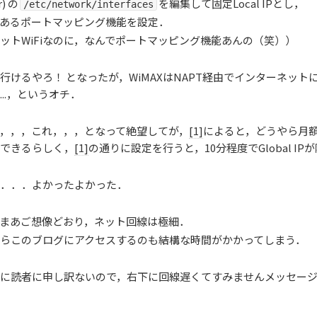
r) の
を編集して固定Local IPとし，
/etc/network/interfaces
にあるポートマッピング機能を設定．
ットWiFiなのに，なんでポートマッピング機能あんの（笑））
行けるやろ！ となったが，WiMAXはNAPT経由でインターネットに
...，というオチ．
，，，これ，，，となって絶望してが，
[1]
によると，どうやら月額96
できるらしく，
[1]
の通りに設定を行うと，10分程度でGlobal I
．．．よかったよかった．
まあご想像どおり，ネット回線は極細．
らこのブログにアクセスするのも結構な時間がかかってしまう．
に読者に申し訳ないので，右下に回線遅くてすみませんメッセー