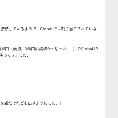
接続しているようで，Global IPは割り当てられていな
円（最初，960円の誤植かと思った...．）でGlobal IP
Pが降ってきました．
ジを雑だけれども出すようにした．）