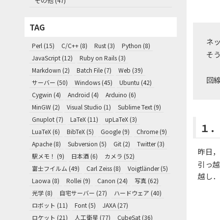
その他 (47)
TAG
ネ
Perl (15)
C/C++ (8)
Rust (3)
Python (8)
そ
JavaScript (12)
Ruby on Rails (3)
Markdown (2)
Batch File (7)
Web (39)
回
サーバー (50)
Windows (45)
Ubuntu (42)
Cygwin (4)
Android (4)
Arduino (6)
MinGW (2)
Visual Studio (1)
Sublime Text (9)
Gnuplot (7)
LaTeX (11)
upLaTeX (3)
１．
LuaTeX (6)
BibTeX (5)
Google (9)
Chrome (9)
Apache (8)
Subversion (5)
Git (2)
Twitter (3)
昨日，
駅メモ！ (9)
日本酒 (6)
カメラ (52)
引っ越
富士フイルム (49)
Carl Zeiss (8)
Voigtländer (5)
越し．
Laowa (8)
Rollei (9)
Canon (24)
写真 (62)
光学 (8)
自宅サーバー (27)
ハードウェア (40)
ロボット (11)
Font (5)
JAXA (27)
ロケット (21)
人工衛星 (77)
CubeSat (36)