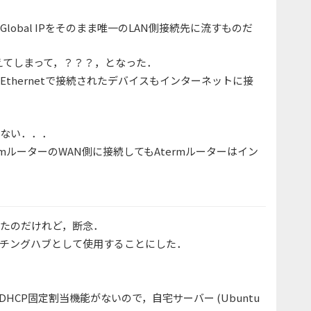
obal IPをそのまま唯一のLAN側接続先に流すものだ
が使えてしまって，？？？，となった．
thernetで接続されたデバイスもインターネットに接
らない．．．
ermルーターのWAN側に接続してもAtermルーターはイン
ったのだけれど，断念．
イッチングハブとして使用することにした．
HCP固定割当機能がないので，自宅サーバー (Ubuntu