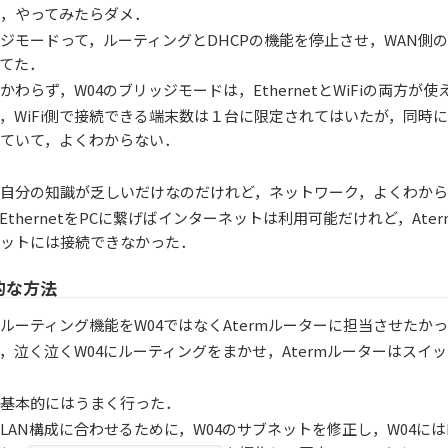
，やってみたらダメ．
ジモードって，ルーティングとDHCPの機能を停止させ，WAN側のGl
てた．
かわらず，W04のブリッジモードは，EthernetとWiFiの両方
，WiFi側で接続できる端末数は１台に限定されてはいたが，同時にE
ていて，よくわからない．
自分の知識が乏しいだけなのだけれど，ネットワーク，よくわか
のEthernetをPCに繋げばインターネットは利用可能だけれど，At
ットには接続できなかった．
的な方法
ルーティング機能をW04ではなくAtermルーターに担当させたか
，泣く泣くW04にルーティングをまかせ，Atermルーターはス
基本的にはうまく行った．
LAN構成に合わせるために，W04のサブネットを修正し，W04にはD