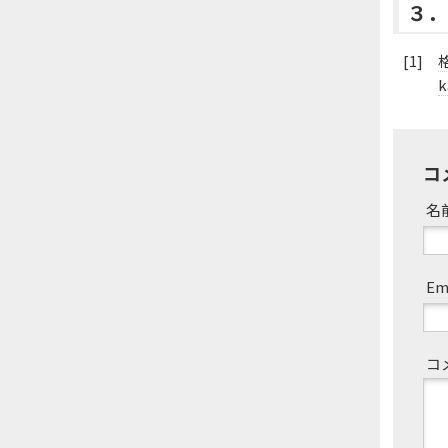
３．
[1]
格
k
コ
名
Em
コ