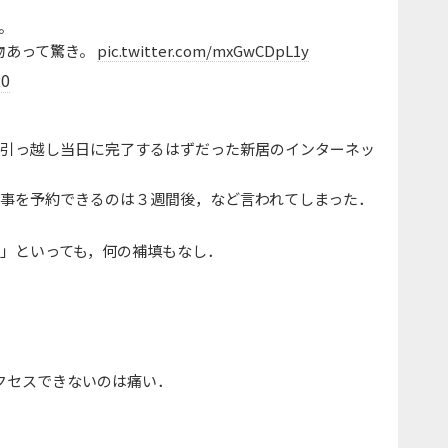
。
物あって驚き。
pic.twitter.com/mxGwCDpL1y
20
，引っ越し当日に完了するはずだった新居のインターネッ
事を予約できるのは３週間後，など言われてしまった．
」といっても，何の補填もなし．
クセスできないのは痛い．