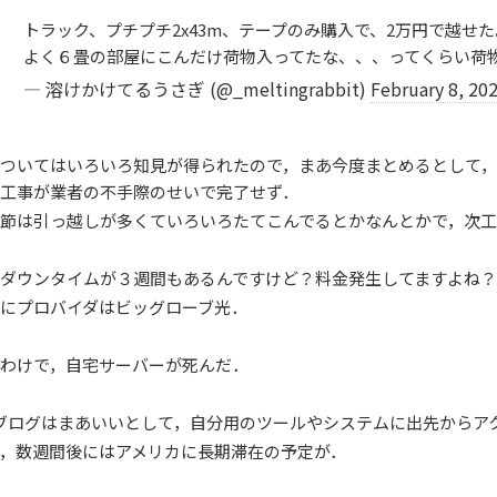
トラック、プチプチ2x43m、テープのみ購入で、2万円で越せた
よく６畳の部屋にこんだけ荷物入ってたな、、、ってくらい荷
— 溶けかけてるうさぎ (@_meltingrabbit)
February 8, 20
ついてはいろいろ知見が得られたので，まあ今度まとめるとして
工事が業者の不手際のせいで完了せず．
節は引っ越しが多くていろいろたてこんでるとかなんとかで，次工
ダウンタイムが３週間もあるんですけど？料金発生してますよね？
にプロバイダはビッグローブ光．
わけで，自宅サーバーが死んだ．
ブログはまあいいとして，自分用のツールやシステムに出先からア
，数週間後にはアメリカに長期滞在の予定が．