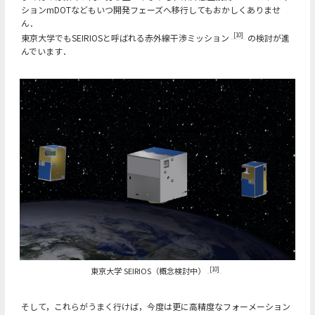
ションmDOTなどもいつ開発フェーズへ移行してもおかしくありませ
ん．
[10]
東京大学でもSEIRIOSと呼ばれる赤外線干渉ミッション
の検討が進
んでいます．
東京大学 SEIRIOS（概念検討中）
[10]
そして，これらがうまく行けば，今度は更に高精度なフォーメーション