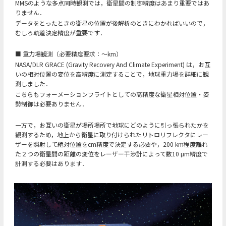
MMSのような多点同時観測では，衛星間の制御精度はあまり重要ではあ
りません．
データをとったときの衛星の位置が後解析のときにわかればいいので，
むしろ軌道決定精度が重要です．
■ 重力場観測（必要精度要求：～km）
NASA/DLR GRACE (Gravity Recovery And Climate Experiment) は，お互
いの相対位置の変位を高精度に測定することで，地球重力場を詳細に観
測しました．
こちらもフォーメーションフライトとしての高精度な衛星相対位置・姿
勢制御は必要ありません．
一方で，お互いの衛星が場所場所で地球にどのように引っ張られたかを
観測するため，地上から衛星に取り付けられたリトロリフレクタにレー
ザーを照射して絶対位置をcm精度で決定する必要や，200 km程度離れ
た２つの衛星間の距離の変位をレーザー干渉計によって数10 µm精度で
計測する必要はあります．