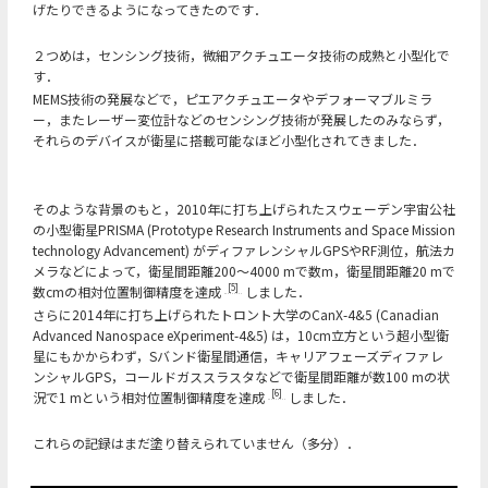
げたりできるようになってきたのです．
２つめは，センシング技術，微細アクチュエータ技術の成熟と小型化で
す．
MEMS技術の発展などで，ピエアクチュエータやデフォーマブルミラ
ー，またレーザー変位計などのセンシング技術が発展したのみならず，
それらのデバイスが衛星に搭載可能なほど小型化されてきました．
そのような背景のもと，2010年に打ち上げられたスウェーデン宇宙公社
の小型衛星PRISMA (Prototype Research Instruments and Space Mission
technology Advancement) がディファレンシャルGPSやRF測位，航法カ
メラなどによって，衛星間距離200～4000 mで数m，衛星間距離20 mで
[5]
数cmの相対位置制御精度を達成
しました．
さらに2014年に打ち上げられたトロント大学のCanX-4&5 (Canadian
Advanced Nanospace eXperiment-4&5) は，10cm立方という超小型衛
星にもかからわず，Sバンド衛星間通信，キャリアフェーズディファレ
ンシャルGPS，コールドガススラスタなどで衛星間距離が数100 mの状
[6]
況で1 mという相対位置制御精度を達成
しました．
これらの記録はまだ塗り替えられていません（多分）．