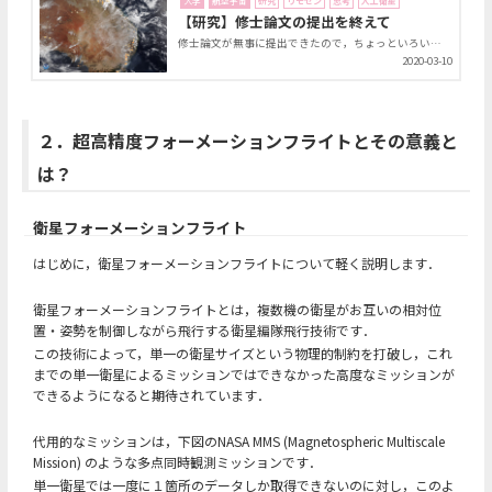
大学
航空宇宙
研究
リモセン
思考
人工衛星
【研究】修士論文の提出を終えて
修士論文が無事に提出できたので，ちょっといろいろ書いとこうかなと思い，書いてます．2月3日に修士論文の提出，そして同月6日に最終試問を終えてから，しばらく月日が経ってしまいましたけれど．
2020-03-10
２．超高精度フォーメーションフライトとその意義と
は？
衛星フォーメーションフライト
はじめに，衛星フォーメーションフライトについて軽く説明します．
衛星フォーメーションフライトとは，複数機の衛星がお互いの相対位
置・姿勢を制御しながら飛行する衛星編隊飛行技術です．
この技術によって，単一の衛星サイズという物理的制約を打破し，これ
までの単一衛星によるミッションではできなかった高度なミッションが
できるようになると期待されています．
代用的なミッションは，下図のNASA MMS (Magnetospheric Multiscale
Mission) のような多点同時観測ミッションです．
単一衛星では一度に１箇所のデータしか取得できないのに対し，このよ