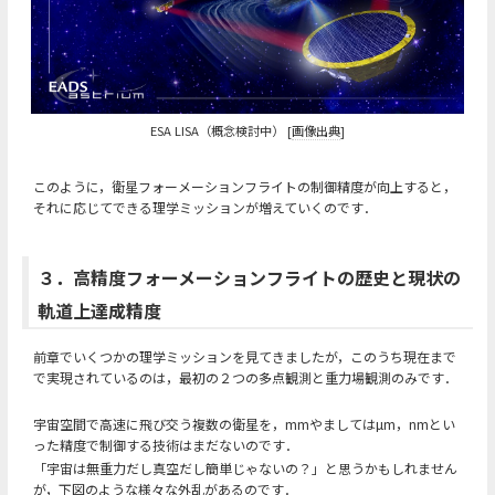
ESA LISA（概念検討中） [
画像出典
]
このように，衛星フォーメーションフライトの制御精度が向上すると，
それに応じてできる理学ミッションが増えていくのです．
３．高精度フォーメーションフライトの歴史と現状の
軌道上達成精度
前章でいくつかの理学ミッションを見てきましたが，このうち現在まで
で実現されているのは，最初の２つの多点観測と重力場観測のみです．
宇宙空間で高速に飛び交う複数の衛星を，mmやましてはµm，nmとい
った精度で制御する技術はまだないのです．
「宇宙は無重力だし真空だし簡単じゃないの？」と思うかもしれません
が，下図のような様々な外乱があるのです．