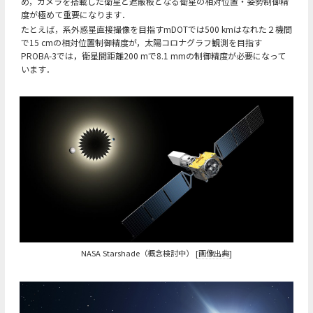
め，カメラを搭載した衛星と遮蔽板となる衛星の相対位置・姿勢制御精
度が極めて重要になります．
たとえば，系外惑星直接撮像を目指すmDOTでは500 kmはなれた２機間
で15 cmの相対位置制御精度が，太陽コロナグラフ観測を目指す
PROBA-3では，衛星間距離200 mで8.1 mmの制御精度が必要になって
います．
NASA Starshade（概念検討中） [
画像出典
]