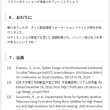
フライトのミッションが実施されていくことでしょう．
６．おわりに
駆け足でしたが，ざっと超高精度フォーメーションフライトの現状を紹
介しました．
はやくたくさんの衛星がお互いに協調制御され，バンバン飛び合う未来
が来るといいですね！
７．出典
[1]
D'Amico, S.,
et al
., System Design of the Miniaturized Distributed
Occulter/Telescope (mDOT) Science Mission.
33rd Annual AIAA/U
SU Conference on Small Satellites
, SSC19-IV-08, 2019.
[2]
日本大学理工学部航空宇宙工学科. 宇宙構造物システム研究室. Re
trieved December 18, 2020, from http://forth.aero.cst.nihon-u.a
c.jp/design_project.html
[3]
Suzumoto, R.,
et al
., Experimental Study for Synthetic Aperture
Telescope Using Formation Flying Micro-satellites for High-freque
ncy and High-resolution GEO Remote Sensing.
34th Annual Sma