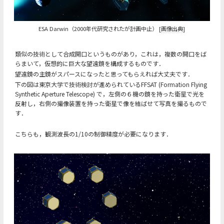
ESA Darwin（2000年代研究されたが計画中止） [
画像出典
]
類似の技術として合成開口というものがあり，これは，複数の開口をば
らまいて，仮想的に巨大な望遠鏡を構成するものです．
望遠鏡の主鏡がスパースになったと思ってもらえれば大丈夫です．
下の図は東京大学で技術検討が進められているFFSAT (Formation Flying
Synthetic Aperture Telescope) で，左側の６機の鏡を持った衛星で光を
反射し，右側の撮像装置を持った衛星で像を結ばせて写真を撮るもので
す．
こちらも，観測波長の1/10の制御精度が必要になります．