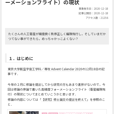
ーメーションフライト）の現状
事象発生日：2020-12-18
記事公開日：2020-12-18
アクセス数：21256
たくさんの人工衛星が精度良く秩序正しく編隊飛行し，そしていまだか
つてない事ができたら，めっちゃかっこよくない？
１．はじめに
東京大学航空宇宙工学科／専攻 Advent Calendar 2020
の12月18日の記
事です．
今年の２月に修論を提出してから研究の方もあまり進捗がないので，今
回は修論の序論で書いた高精度フォーメーションフライト（衛星編隊飛
行）の現状についてまとめていこうかと思います．
修論の内容については「
【研究】修士論文の提出を終えて
」を参照のこ
と．