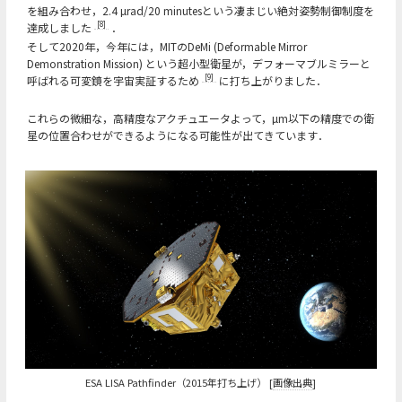
を組み合わせ，2.4 µrad/20 minutesという凄まじい絶対姿勢制御制度を
[8]
達成しました
．
そして2020年，今年には，MITのDeMi (Deformable Mirror
Demonstration Mission) という超小型衛星が，デフォーマブルミラーと
[9]
呼ばれる可変鏡を宇宙実証するため
に打ち上がりました．
これらの微細な，高精度なアクチュエータよって，µm以下の精度での衛
星の位置合わせができるようになる可能性が出てきています．
ESA LISA Pathfinder（2015年打ち上げ） [
画像出典
]