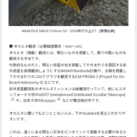
NASA/DLR GRACE Follow-On（2018年打ち上げ） [
画像出典
]
■ オカルタ観測（必要精度要求：mm～cm）
オカルタ（掩蔽）観測とは，明るいものを遮蔽して，周りの暗いものを
観測する手法です．
代表的なものだと，明るい恒星の光を遮蔽してそのまわりを周回する系
外惑星を直接観測しようとするNASAのStarshade計画や，太陽を遮蔽し
てそのまわりのコロナグラフを観測するESA PROBA-3 (Project for On-
Board Autonomy-3) などです．
系外惑星観測系のオカルタミッションは結構流行っていて，他にもスタ
ンフォード大学のmDOT (miniaturized Distributed Occulter Telescope)
[1]
[2]
や，日本大学のEuryops
などが概念検討中です．
オカルタと聞いてもピンとこない人は，下のYoutubeを見るとわかりや
すいです．
これは，遠くにある明るい天体をピンポイントで遮蔽する必要があるた