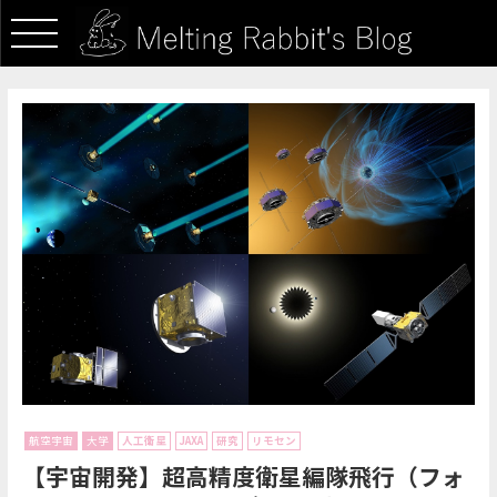
航空宇宙
大学
人工衛星
JAXA
研究
リモセン
【宇宙開発】超高精度衛星編隊飛行（フォ