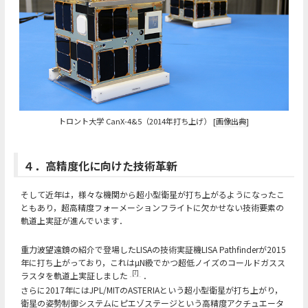
トロント大学 CanX-4&5（2014年打ち上げ） [
画像出典
]
４．高精度化に向けた技術革新
そして近年は，様々な機関から超小型衛星が打ち上がるようになったこ
ともあり，超高精度フォーメーションフライトに欠かせない技術要素の
軌道上実証が進んでいます．
重力波望遠鏡の紹介で登場したLISAの技術実証機LISA Pathfinderが2015
年に打ち上がっており，これはµN級でかつ超低ノイズのコールドガスス
[7]
ラスタを軌道上実証しました
．
さらに2017年にはJPL/MITのASTERIAという超小型衛星が打ち上がり，
衛星の姿勢制御システムにピエゾステージという高精度アクチュエータ