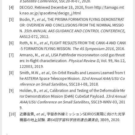
ll Satellite Conference
, SSC20-XI-07, 2020.
[4]
DECIGO. Retrieved December 18, 2020, from http://tamago.mt
k.nao.ac.jp/spacetime/decigo_j.html
[5]
Bodin, P.,
et al
., THE PRISMA FORMATION FLYING DEMONSTRAT
OR: OVERVIEW AND CONCLUSIONS FROM THE NOMINAL MISSIO
N.
35th ANNUAL AAS GUIDANCE AND CONTROL CONFERENCE
,
AAS12-072, 2012.
[6]
Roth, N. H.,
et al
., FLIGHT RESULTS FROM THE CANX-4 AND CANX
-5 FORMATION FLYING MISSION.
The 4S Symposium 2016
, 2016.
[7]
Armano, M.,
et al
., LISA Pathfinder micronewton cold gas thrust
ers: In-flight characterization.
Physical Review D
, Vol. 99, No.12,
122003, 2019.
[8]
Smith, M.W.,
et al
., On-Orbit Results and Lessons Learned from t
he ASTERIA Space Telescope Mission.
32rd Annual AIAA/USU Co
nference on Small Satellites
, SSC18-I-08, 2018.
[9]
Holden, B.,
et al
., Calibration and Testing of the Deformable Mir
ror Demonstration Mission (DeMi) CubeSat Payload.
33rd Annual
AIAA/USU Conference on Small Satellites
, SSC19-WKIV-03, 201
9.
[10]
近藤宙貴,
et al
., 宇宙赤外線ミッションSEIRIOS実現に向けた光学
機器の地上試験.
第64回宇宙科学技術連合講演会
, 3B09, 2020.