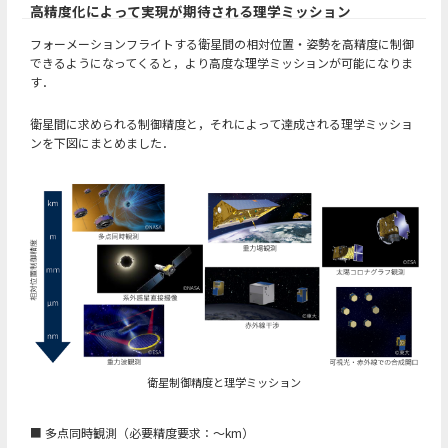
高精度化によって実現が期待される理学ミッション
フォーメーションフライトする衛星間の相対位置・姿勢を高精度に制御
できるようになってくると，より高度な理学ミッションが可能になりま
す．
衛星間に求められる制御精度と，それによって達成される理学ミッショ
ンを下図にまとめました．
衛星制御精度と理学ミッション
■ 多点同時観測（必要精度要求：～km）