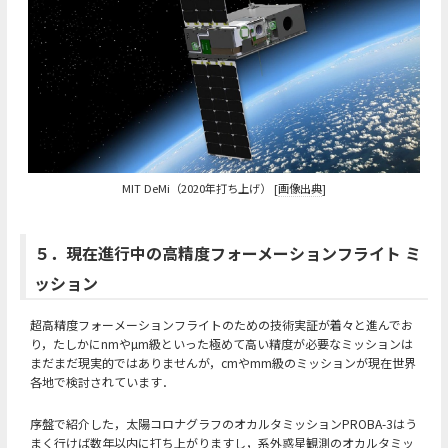
MIT DeMi（2020年打ち上げ） [
画像出典
]
５．現在進行中の高精度フォーメーションフライト ミ
ッション
超高精度フォーメーションフライトのための技術実証が着々と進んでお
り，たしかにnmやµm級といった極めて高い精度が必要なミッションは
まだまだ現実的ではありませんが，cmやmm級のミッションが現在世界
各地で検討されています．
序盤で紹介した，太陽コロナグラフのオカルタミッションPROBA-3はう
まく行けば数年以内に打ち上がりますし，系外惑星観測のオカルタミッ