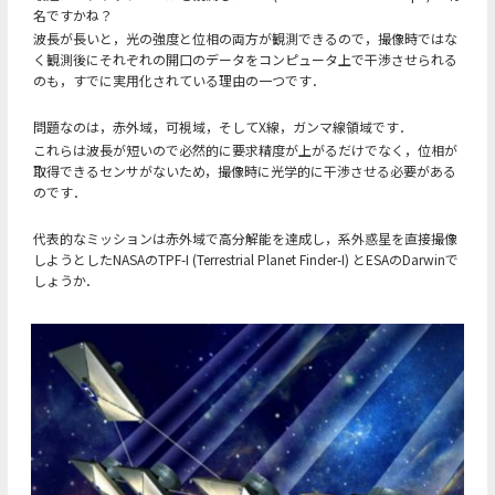
名ですかね？
波長が長いと，光の強度と位相の両方が観測できるので，撮像時ではな
く観測後にそれぞれの開口のデータをコンピュータ上で干渉させられる
のも，すでに実用化されている理由の一つです．
問題なのは，赤外域，可視域，そしてX線，ガンマ線領域です．
これらは波長が短いので必然的に要求精度が上がるだけでなく，位相が
取得できるセンサがないため，撮像時に光学的に干渉させる必要がある
のです．
代表的なミッションは赤外域で高分解能を達成し，系外惑星を直接撮像
しようとしたNASAのTPF-I (Terrestrial Planet Finder-I) とESAのDarwinで
しょうか．