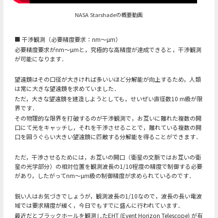
NASA Starshadeの概要動画
■ 干渉観測（必要精度要求：nm～µm）
必要精度要求がnm～µmと，究極的な高精度が達成できると，干渉観測
が可能になります．
望遠鏡はその口径が大きければ多いいほど分解能が向上するため，人類
は常に大きな望遠鏡を求めていました．
ただ，大きな望遠鏡を建造しようとしても，せいぜい直径数10 m級が限
界です．
その物理的な限界を打破するのが干渉観測で，お互いに離れた複数の開
口にて光をキャッチし，それを干渉させることで，離れている複数の開
口を囲うぐらい大きい望遠鏡に匹敵する分解能を得ることができます．
ただ，干渉させるためには，お互いの開口（衛星の文脈ではお互いの衛
星の光学部分）の相対位置を観測波長の1/10程度の精度で制御する必要
があり，したがってnm～µm級の制御精度が求められているのです．
鋭い人はお気づきでしょうが，観測波長の1/10なので，波長の長い電波
域では要求精度が緩く，今日でもすでに盛んに行われています．
最近だとブラックホールを観測したEHT (Event Horizon Telescope) が有