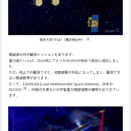
東京大学 FFSAT（概念検討中）
[3]
電磁波以外の観測ミッションもあります．
重力波といえば，2016年にアメリカのLIGOが初めて検出に成功しまし
た．
ただ，地上での観測ですと，地面振動が外乱になってしまい，観測でき
ない周波数帯があります．
そこで，ESAのLISA (Laser Interferometer Space Antenna)，日本の
[4]
DECIGO
，中国の天琴などの宇宙重力場望遠鏡の構想が出てきてい
ます．