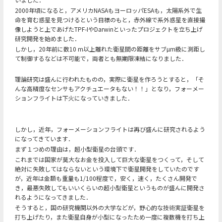
2000年頃になると，アメリカNASAもヨーロッパESAも，太陽系外で生
命を育む惑星を見つけるという目標のもと，赤外線で系外惑星を直接撮
像しようと上であげたTPF-IやDarwinといったプロジェクトを立ち上げ
研究開発を始めました．
しかし，20年前に数10 m以上離れた衛星間の距離をサブµm級に測距し
て制御するなどは不可能で，両者とも無期限凍結になりました．
理論研究は盛んに行われたものの，実際に衛星を作ろうとすると，「そ
んな高精度なセンサもアクチュエータもない！！」となり，フォーメー
ションフライトは下火になっていきました．
しかし，近年，フォーメーションフライトは再び盛んに研究されるよう
になってきています．
まず１つめの理由は，超小型衛星の台頭です．
これまでは国家が莫大なお金を投入して巨大な衛星をつくって，そして
絶対に失敗してはならないという環境下で衛星開発をしていたのです
が，近年は金額も重量も1/100程度で，安く，速く，たくさん開発で
き，最悪失敗してもいいくらいの超小型衛星というものが盛んに開発さ
れるようになってきました．
そうすると，国の研究機関以外の大学などが，野心的な技術実証衛星を
打ち上げたり，また衛星自身が小型になったため一度に複数機を打ち上