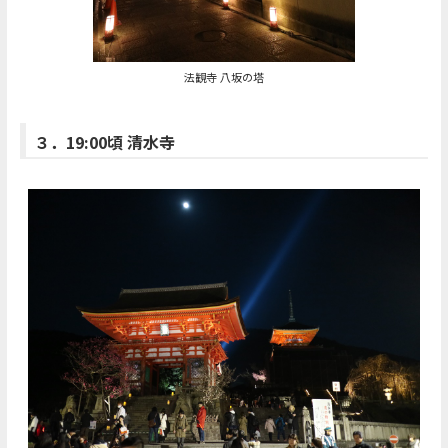
法観寺 八坂の塔
３．19:00頃 清水寺