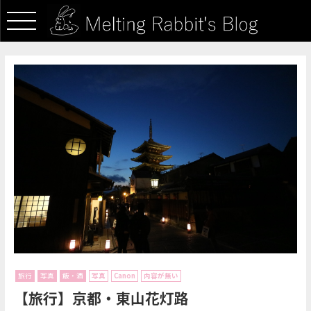
旅行
写真
飯・酒
写真
Canon
内容が無い
【旅行】京都・東山花灯路