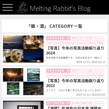
「飯・酒」 CATEGORY 一覧
写真
仕事
飯・酒
写真
カメラ
富士フイルム
Carl Zeiss
Voigtländer
Laowa
Rollei
思考
【写真】今年の写真活動振り返り
2024
年末恒例の写真整理です．今年は年末まで一度もフィルムの整理をしなかったせいで...
2024-12-31 / 2025-01-13
写真
仕事
飯・酒
写真
カメラ
富士フイルム
Carl Zeiss
Voigtländer
Laowa
Rollei
思考
【写真】今年の写真活動振り返り
2023
さてさて，ブログを書く余力もなくなっているのですが，流石に 1 年のまとめで...
2023-12-31 / 2024-01-03
旅行
写真
飯・酒
日本酒
写真
富士フイルム
【酒蔵】佐渡島の日本酒 酒蔵め