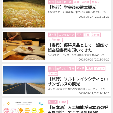
旅行
写真
飯・酒
写真
Canon
駅メモ！
【旅行】学会後の熊本観光
久留米であった学会後，車で杖立温泉へ向かい一泊．その後，熊本を観光し，熊本空...
2018-10-27 / 2018-11-22
飯・酒
コンピュータ
写真
写真
Canon
内容が無い
【寿司】優勝景品として，銀座で
超高級寿司を頂いてきた
DeNAサマーインターンで優勝してきた景品として，ザギンでシースーしてきまし...
2018-09-20 / 2018-09-20
旅行
航空宇宙
写真
飯・酒
写真
ロケット
Canon
【旅行】ソルトレイクシティとロ
サンゼルスの観光
ユタ州 Loganで行われた学会の帰りに，グレートソルト湖，ソルトレイクシテ...
2018-08-11 / 2018-11-20
飯・酒
日本酒
【日本酒】人工知能が日本酒の好
みを判定してくれるYUMMY