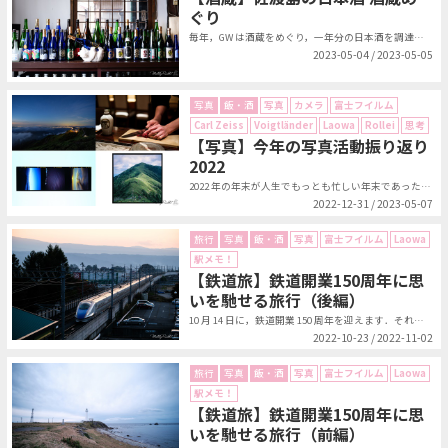
ぐり
毎年，GW は酒蔵をめぐり，一年分の日本酒を調達することになっています．今年...
2023-05-04 / 2023-05-05
写真
飯・酒
写真
カメラ
富士フイルム
Carl Zeiss
Voigtländer
Laowa
Rollei
思考
【写真】今年の写真活動振り返り
2022
2022 年の年末が人生でもっとも忙しい年末であった（原因はこちらを参照）た...
2022-12-31 / 2023-05-07
旅行
写真
飯・酒
写真
富士フイルム
Laowa
駅メモ！
【鉄道旅】鉄道開業150周年に思
いを馳せる旅行（後編）
10 月 14 日に，鉄道開業 150 周年を迎えます．それを記念して発売さ...
2022-10-23 / 2022-11-02
旅行
写真
飯・酒
写真
富士フイルム
Laowa
駅メモ！
【鉄道旅】鉄道開業150周年に思
いを馳せる旅行（前編）