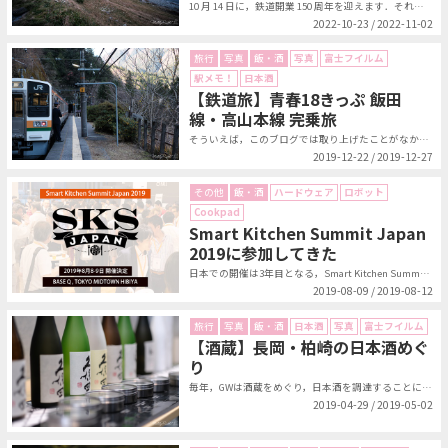
10 月 14 日に，鉄道開業 150 周年を迎えます．それを記念して発売さ...
2022-10-23 / 2022-11-02
旅行
写真
飯・酒
写真
富士フイルム
駅メモ！
日本酒
【鉄道旅】青春18きっぷ 飯田
線・高山本線 完乗旅
そういえば，このブログでは取り上げたことがなかった気がするが，青春18きっぷ...
2019-12-22 / 2019-12-27
その他
飯・酒
ハードウェア
ロボット
Cookpad
Smart Kitchen Summit Japan
2019に参加してきた
日本での開催は3年目となる，Smart Kitchen Summit Jap...
2019-08-09 / 2019-08-12
旅行
写真
飯・酒
日本酒
写真
富士フイルム
【酒蔵】長岡・柏崎の日本酒めぐ
り
毎年，GWは酒蔵をめぐり，日本酒を調達することになっている．今年は新潟県長岡...
2019-04-29 / 2019-05-02