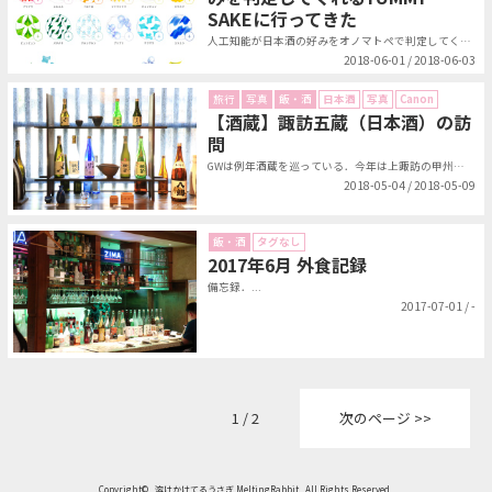
SAKEに行ってきた
人工知能が日本酒の好みをオノマトペで判定してくれるというイベントがあったので...
2018-06-01 / 2018-06-03
旅行
写真
飯・酒
日本酒
写真
Canon
【酒蔵】諏訪五蔵（日本酒）の訪
問
GWは例年酒蔵を巡っている．今年は上諏訪の甲州街道沿いにある「舞姫」「麗人」...
2018-05-04 / 2018-05-09
飯・酒
タグなし
2017年6月 外食記録
備忘録．...
2017-07-01 / -
1 / 2
次のページ >>
Copyright©
溶けかけてるうさぎ MeltingRabbit
All Rights Reserved.