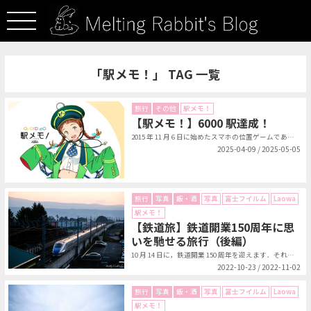
「駅メモ！」 TAG 一覧
旅行
その他
駅メモ！
【駅メモ！】6000 駅達成！
2015 年 11 月 6 日に始めたスマホの位置ゲームである駅メモ！（ステ...
2025-04-09 / 2025-05-05
旅行
写真
飯・酒
写真
富士フイルム
Laowa
駅メモ！
【鉄道旅】鉄道開業150周年に思
いを馳せる旅行（後編）
10 月 14 日に，鉄道開業 150 周年を迎えます．それを記念して発売さ...
2022-10-23 / 2022-11-02
旅行
写真
飯・酒
写真
富士フイルム
Laowa
駅メモ！