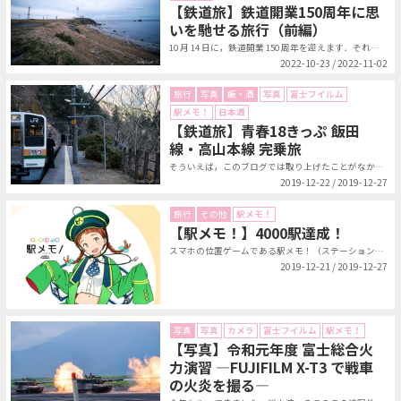
【鉄道旅】鉄道開業150周年に思
いを馳せる旅行（前編）
10 月 14 日に，鉄道開業 150 周年を迎えます．それを記念して発売さ...
2022-10-23 / 2022-11-02
旅行
写真
飯・酒
写真
富士フイルム
駅メモ！
日本酒
【鉄道旅】青春18きっぷ 飯田
線・高山本線 完乗旅
そういえば，このブログでは取り上げたことがなかった気がするが，青春18きっぷ...
2019-12-22 / 2019-12-27
旅行
その他
駅メモ！
【駅メモ！】4000駅達成！
スマホの位置ゲームである駅メモ！（ステーションメモリーズ！）を，もうかれこれ...
2019-12-21 / 2019-12-27
写真
写真
カメラ
富士フイルム
駅メモ！
【写真】令和元年度 富士総合火
力演習 ―FUJIFILM X-T3 で戦車
の火炎を撮る―