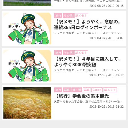
今年もやってきました．総火演．そこそこの速写性のある富士フイルム X-T3 ...
2019-08-25 / 2019-09-15
旅行
その他
駅メモ！
【駅メモ！】ようやく，念願の，
連続365日ログインボーナス
スマホの位置ゲームである駅メモ！（ステーションメモリーズ！）の連続ログインボ...
2019-04-07 / 2019-04-07
旅行
その他
駅メモ！
【駅メモ！】４年目に突入して，
ようやく3000駅突破
スマホの位置ゲームである駅メモ！（ステーションメモリーズ！）を，もうかれこれ...
2018-12-08 / 2018-12-12
旅行
写真
飯・酒
写真
Canon
駅メモ！
【旅行】学会後の熊本観光
久留米であった学会後，車で杖立温泉へ向かい一泊．その後，熊本を観光し，熊本空...
2018-10-27 / 2018-11-22